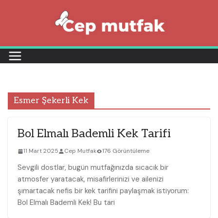
Skip
to
content
Esmer Şekerli Kek
Bol Elmalı Bademli Kek Tarifi
11 Mart 2025
Cep Mutfak
176 Görüntüleme
Sevgili dostlar, bugün mutfağınızda sıcacık bir
atmosfer yaratacak, misafirlerinizi ve ailenizi
şımartacak nefis bir kek tarifini paylaşmak istiyorum:
Bol Elmalı Bademli Kek! Bu tari