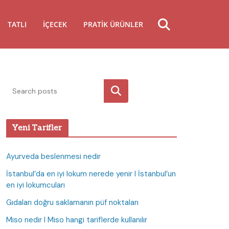
TATLI
İÇECEK
PRATIK ÜRÜNLER
Ara
Yeni Tarifler
Ayurveda beslenmesi nedir
İstanbul’da en iyi lokum nerede yenir I İstanbul’un
en iyi lokumcuları
Gıdaları doğru saklamanın püf noktaları
Miso nedir I Miso hangi tariflerde kullanılır