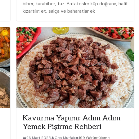
biber, karabiber, tuz. Patatesler küp doğranır, hafif
kızartılır; et, salça ve baharatlar ek
Kavurma Yapımı: Adım Adım
Yemek Pişirme Rehberi
26 Mart 2025
Cep Mutfak
199 Görüntüleme