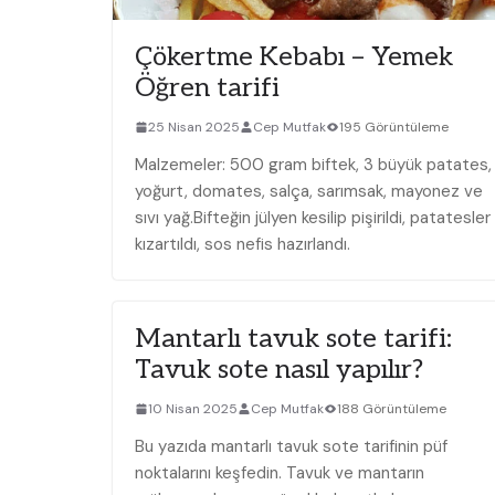
Çökertme Kebabı – Yemek
Öğren tarifi
25 Nisan 2025
Cep Mutfak
195 Görüntüleme
Malzemeler: 500 gram biftek, 3 büyük patates,
yoğurt, domates, salça, sarımsak, mayonez ve
sıvı yağ.Bifteğin jülyen kesilip pişirildi, patatesler
kızartıldı, sos nefis hazırlandı.
Mantarlı tavuk sote tarifi:
Tavuk sote nasıl yapılır?
10 Nisan 2025
Cep Mutfak
188 Görüntüleme
Bu yazıda mantarlı tavuk sote tarifinin püf
noktalarını keşfedin. Tavuk ve mantarın