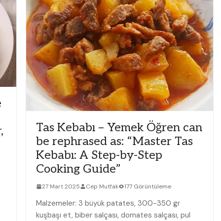
e
Tas Kebabı – Yemek Öğren can
,
be rephrased as: “Master Tas
Kebabı: A Step-by-Step
Cooking Guide”
27 Mart 2025
Cep Mutfak
177 Görüntüleme
Malzemeler: 3 büyük patates, 300-350 gr
kuşbaşı et, biber salçası, domates salçası, pul