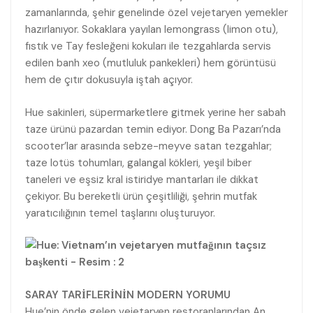
zamanlarında, şehir genelinde özel vejetaryen yemekler
hazırlanıyor. Sokaklara yayılan lemongrass (limon otu),
fıstık ve Tay fesleğeni kokuları ile tezgahlarda servis
edilen banh xeo (mutluluk pankekleri) hem görüntüsü
hem de çıtır dokusuyla iştah açıyor.
Hue sakinleri, süpermarketlere gitmek yerine her sabah
taze ürünü pazardan temin ediyor. Dong Ba Pazarı’nda
scooter’lar arasında sebze-meyve satan tezgahlar;
taze lotüs tohumları, galangal kökleri, yeşil biber
taneleri ve eşsiz kral istiridye mantarları ile dikkat
çekiyor. Bu bereketli ürün çeşitliliği, şehrin mutfak
yaratıcılığının temel taşlarını oluşturuyor.
SARAY TARİFLERİNİN MODERN YORUMU
Hue’nin önde gelen vejetaryen restoranlarından An