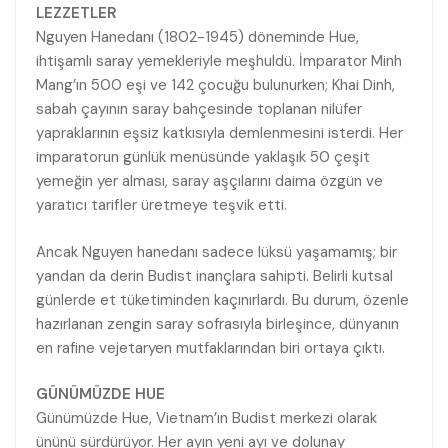
LEZZETLER
Nguyen Hanedanı (1802-1945) döneminde Hue,
ihtişamlı saray yemekleriyle meşhuldü. İmparator Minh
Mang’ın 500 eşi ve 142 çocuğu bulunurken; Khai Dinh,
sabah çayının saray bahçesinde toplanan nilüfer
yapraklarının eşsiz katkısıyla demlenmesini isterdi. Her
imparatorun günlük menüsünde yaklaşık 50 çeşit
yemeğin yer alması, saray aşçılarını daima özgün ve
yaratıcı tarifler üretmeye teşvik etti.
Ancak Nguyen hanedanı sadece lüksü yaşamamış; bir
yandan da derin Budist inançlara sahipti. Belirli kutsal
günlerde et tüketiminden kaçınırlardı. Bu durum, özenle
hazırlanan zengin saray sofrasıyla birleşince, dünyanın
en rafine vejetaryen mutfaklarından biri ortaya çıktı.
GÜNÜMÜZDE HUE
Günümüzde Hue, Vietnam’ın Budist merkezi olarak
ününü sürdürüyor. Her ayın yeni ayı ve dolunay