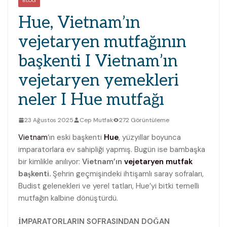
BLOG
Hue, Vietnam’ın
vejetaryen mutfağının
başkenti I Vietnam’ın
vejetaryen yemekleri
neler I Hue mutfağı
23 Ağustos 2025
Cep Mutfak
272 Görüntüleme
Vietnam
‘ın eski başkenti
Hue
, yüzyıllar boyunca
imparatorlara ev sahipliği yapmış. Bugün ise bambaşka
bir kimlikle anılıyor:
Vietnam’ın
vejetaryen
mutfak
başkenti.
Şehrin geçmişindeki ihtişamlı saray sofraları,
Budist gelenekleri ve yerel tatları, Hue’yi bitki temelli
mutfağın kalbine dönüştürdü.
İMPARATORLARIN SOFRASINDAN DOĞAN