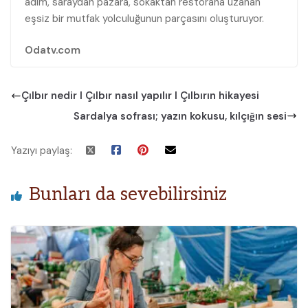
adım, saraydan pazara, sokaktan restorana uzanan
eşsiz bir mutfak yolculuğunun parçasını oluşturuyor.
Odatv.com
Çılbır nedir I Çılbır nasıl yapılır I Çılbırın hikayesi
Sardalya sofrası; yazın kokusu, kılçığın sesi
Yazıyı paylaş:
Bunları da sevebilirsiniz