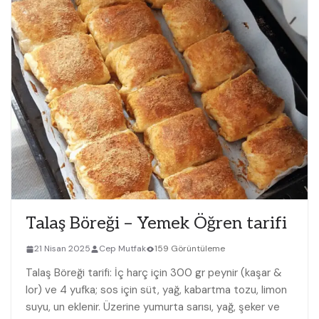
Talaş Böreği – Yemek Öğren tarifi
21 Nisan 2025
Cep Mutfak
159 Görüntüleme
Talaş Böreği tarifi: İç harç için 300 gr peynir (kaşar &
lor) ve 4 yufka; sos için süt, yağ, kabartma tozu, limon
suyu, un eklenir. Üzerine yumurta sarısı, yağ, şeker ve