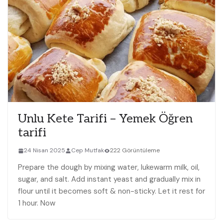
Unlu Kete Tarifi – Yemek Öğren
tarifi
24 Nisan 2025
Cep Mutfak
222 Görüntüleme
Prepare the dough by mixing water, lukewarm milk, oil,
sugar, and salt. Add instant yeast and gradually mix in
flour until it becomes soft & non-sticky. Let it rest for
1 hour. Now