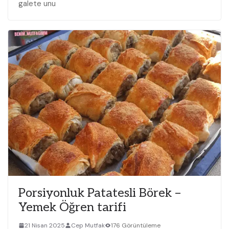
galete unu
Porsiyonluk Patatesli Börek –
Yemek Öğren tarifi
21 Nisan 2025
Cep Mutfak
176 Görüntüleme