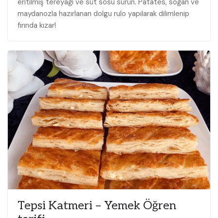
eritilmiş tereyağı ve süt sosu sürün. Patates, soğan ve
maydanozla hazırlanan dolgu rulo yapılarak dilimlenip
fırında kızar!
Tepsi Katmeri – Yemek Öğren