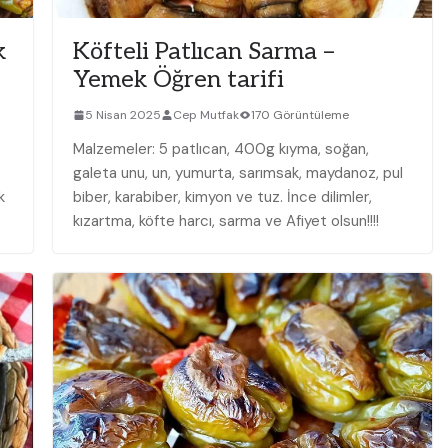
k
Köfteli Patlıcan Sarma –
Yemek Öğren tarifi
5 Nisan 2025
Cep Mutfak
170 Görüntüleme
Malzemeler: 5 patlıcan, 400g kıyma, soğan,
galeta unu, un, yumurta, sarımsak, maydanoz, pul
k
biber, karabiber, kimyon ve tuz. İnce dilimler,
kızartma, köfte harcı, sarma ve Afiyet olsun!!!!