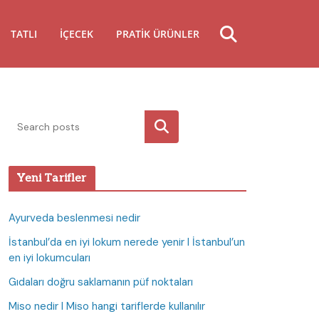
TATLI
İÇECEK
PRATIK ÜRÜNLER
Ara
Yeni Tarifler
Ayurveda beslenmesi nedir
İstanbul’da en iyi lokum nerede yenir I İstanbul’un
en iyi lokumcuları
Gıdaları doğru saklamanın püf noktaları
Miso nedir I Miso hangi tariflerde kullanılır