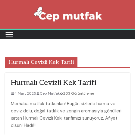
Skip
to
content
Hurmalı Cevizli Kek Tarifi
Hurmalı Cevizli Kek Tarifi
4 Mart 2025
Cep Mutfak
203 Görüntüleme
Merhaba mutfak tutkunları! Bugün sizlerle hurma ve
ceviz dolu, doğal tatlılık ve zengin aromasıyla gönülleri
ısıtan Hurmalı Cevizli Keki tarifimizi sunuyoruz. Afiyet
olsun! Hadi!!!