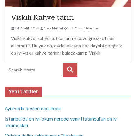
Viskili Kahve tarifi
24 Aralık 2024
Cep Mutfak
233 Görüntüleme
Viskili kahve, kahve tutkunlarının sevdiği lezzetli bir
alternatif. Bu yazıda, evde kolayca‌ hazırlayabileceğiniz
en ‍iyi⁣ viskili kahve tarifini bulacaksınız. Viskili
Ara
Yeni Tarifler
Ayurveda beslenmesi nedir
İstanbul’da en iyi lokum nerede yenir I İstanbul’un en iyi
lokumcuları