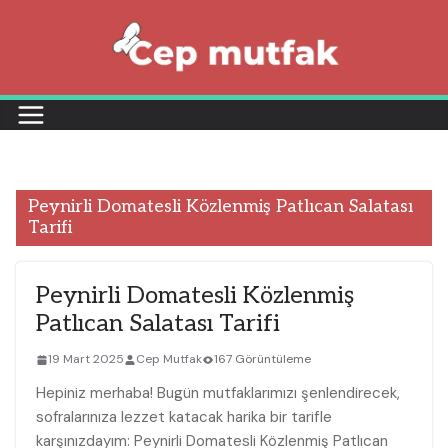
Skip
to
content
Peynirli Domatesli Közlenmiş Patlıcan Salatası
Tarifi
Peynirli Domatesli Közlenmiş
Patlıcan Salatası Tarifi
19 Mart 2025
Cep Mutfak
167 Görüntüleme
Hepiniz merhaba! Bugün mutfaklarımızı şenlendirecek,
sofralarınıza lezzet katacak harika bir tarifle
karşınızdayım: Peynirli Domatesli Közlenmiş Patlıcan