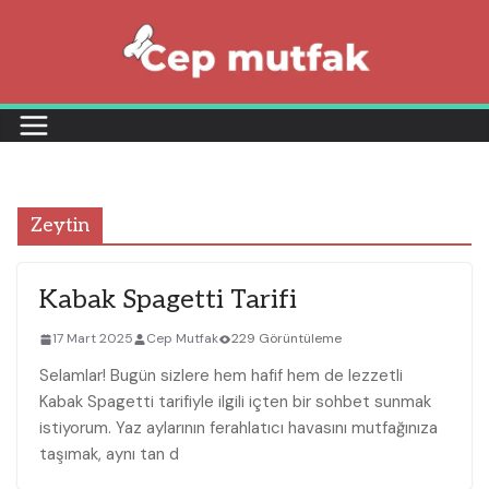
Skip
to
content
Zeytin
Kabak Spagetti Tarifi
17 Mart 2025
Cep Mutfak
229 Görüntüleme
Selamlar! Bugün sizlere hem hafif hem de lezzetli
Kabak Spagetti tarifiyle ilgili içten bir sohbet sunmak
istiyorum. Yaz aylarının ferahlatıcı havasını mutfağınıza
taşımak, aynı tan d