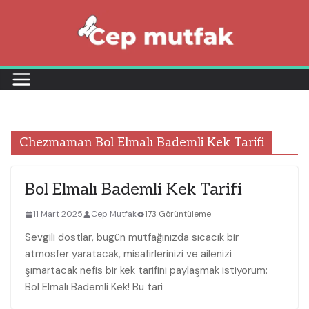
Skip
to
content
Chezmaman Bol Elmalı Bademli Kek Tarifi
Bol Elmalı Bademli Kek Tarifi
11 Mart 2025
Cep Mutfak
173 Görüntüleme
Sevgili dostlar, bugün mutfağınızda sıcacık bir
atmosfer yaratacak, misafirlerinizi ve ailenizi
şımartacak nefis bir kek tarifini paylaşmak istiyorum:
Bol Elmalı Bademli Kek! Bu tari