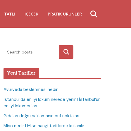
TATLI
İÇECEK
PRATIK ÜRÜNLER
Ara
Yeni Tarifler
Ayurveda beslenmesi nedir
İstanbul’da en iyi lokum nerede yenir I İstanbul’un
en iyi lokumcuları
Gıdaları doğru saklamanın püf noktaları
Miso nedir I Miso hangi tariflerde kullanılır