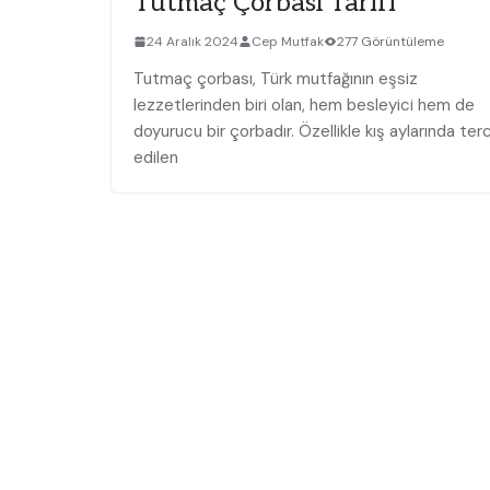
Tutmaç Çorbası Tarifi
24 Aralık 2024
Cep Mutfak
277 Görüntüleme
Tutmaç çorbası, Türk mutfağının⁤ eşsiz
lezzetlerinden biri olan, hem besleyici hem⁣ de
doyurucu bir çorbadır. Özellikle kış‌ aylarında ter
edilen