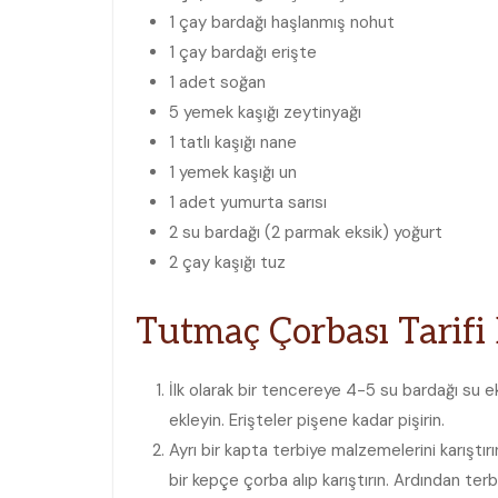
1 çay bardağı haşlanmış nohut
1 çay bardağı erişte
1 adet soğan
5 yemek kaşığı zeytinyağı
1 tatlı kaşığı nane
1 yemek kaşığı un
1 adet yumurta sarısı
2 su bardağı (2 parmak eksik) yoğurt
2 çay kaşığı tuz
Tutmaç Çorbası Tarifi 
İlk olarak bir tencereye 4-5 su bardağı su e
ekleyin. Erişteler pişene kadar pişirin.
Ayrı bir kapta terbiye malzemelerini karıştır
bir kepçe çorba alıp karıştırın. Ardından te