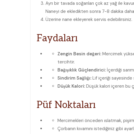
Ayrı bir tavada soğanları çok az yağ ile kav
Naneyi de ekledikten sonra 7-8 dakika daha 
Üzerine nane ekleyerek servis edebilirsiniz.
Faydaları
Zengin Besin değeri:
Mercimek ‌yüksek 
tercihtir.
Bağışıklık Güçlendirici:
İçerdiği sarım
Sindirim Sağlığı:
Lif⁢ içeriği sayesinde
Düşük Kalori:
Düşük⁣ kalori içeren bu ç
Püf ⁤Noktaları
Mercimekleri önceden ıslatmak, pişirme 
Çorbanın ‍kıvamını ⁣istediğiniz gibi ayarl