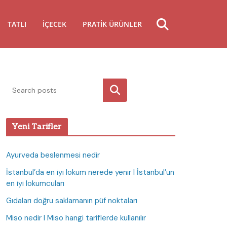
TATLI
İÇECEK
PRATIK ÜRÜNLER
Ara
Yeni Tarifler
Ayurveda beslenmesi nedir
İstanbul’da en iyi lokum nerede yenir I İstanbul’un
en iyi lokumcuları
Gıdaları doğru saklamanın püf noktaları
Miso nedir I Miso hangi tariflerde kullanılır