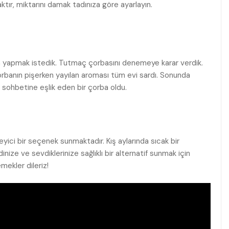
ktır, miktarını damak tadınıza göre ⁢ayarlayın.
ba‌ yapmak istedik. Tutmaç çorbasını denemeye karar verdik.
rbanın ⁣pişerken yayılan aroması tüm evi sardı. Sonunda
e sohbetine⁤ eşlik eden bir çorba oldu.
yici bir seçenek sunmaktadır.‍ Kış⁢ aylarında sıcak bir
ndinize ve sevdiklerinize sağlıklı bir alternatif sunmak için
mekler⁤ dileriz!