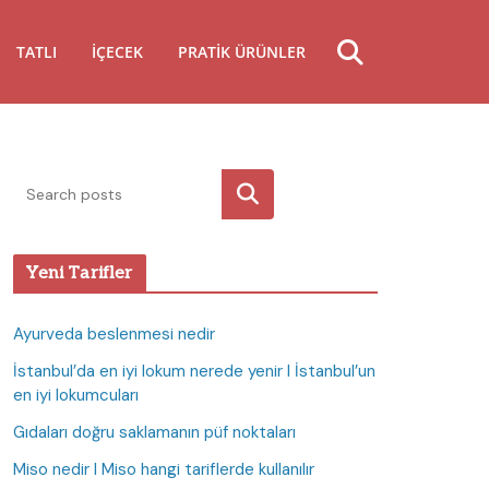
TATLI
İÇECEK
PRATIK ÜRÜNLER
Ara
Yeni Tarifler
Ayurveda beslenmesi nedir
İstanbul’da en iyi lokum nerede yenir I İstanbul’un
en iyi lokumcuları
Gıdaları doğru saklamanın püf noktaları
Miso nedir I Miso hangi tariflerde kullanılır