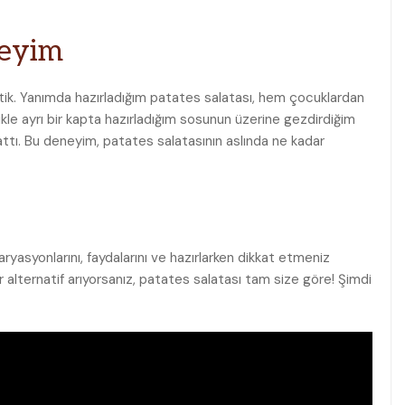
neyim
ettik. Yanımda hazırladığım patates salatası, hem çocuklardan
llikle ayrı bir kapta hazırladığım sosunun üzerine gezdirdiğim ​
ttı. Bu deneyim, patates salatasının aslında ne ‌kadar
 varyasyonlarını, faydalarını ve hazırlarken dikkat etmeniz
⁣bir alternatif arıyorsanız, patates salatası tam size göre! Şimdi