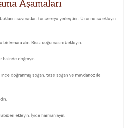
rlama Aşamaları
 kabuklarını soymadan tencereye yerleştirin. Üzerine ⁢su ekleyin
bir ​kenara alın. Biraz soğumasını bekleyin.
r halinde doğrayın.
eri, ince doğranmış soğan, taze soğan ve maydanoz ile
din.
arabiberi ekleyin. İyice harmanlayın.