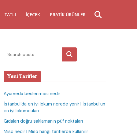
TATLI
İÇECEK
PRATIK ÜRÜNLER
Ara
Yeni Tarifler
Ayurveda beslenmesi nedir
İstanbul’da en iyi lokum nerede yenir I İstanbul’un
en iyi lokumcuları
Gıdaları doğru saklamanın püf noktaları
Miso nedir I Miso hangi tariflerde kullanılır