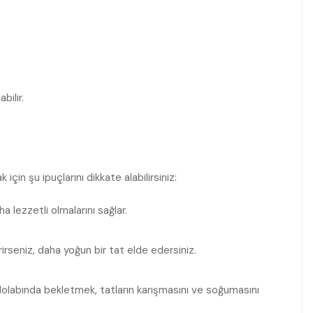
bilir.
n şu ipuçlarını ​dikkate alabilirsiniz:
a lezzetli olmalarını sağlar.
rseniz, daha yoğun bir​ tat elde edersiniz.
labında bekletmek, ⁤tatların karışmasını ve soğumasını