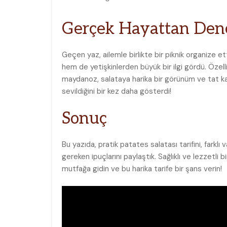
Gerçek ⁣Hayattan De
Geçen yaz, ailemle birlikte bir piknik organize⁣ 
hem⁤ de yetişkinlerden ​büyük bir ⁤ilgi gördü. ⁢Öze
maydanoz, salataya harika bir görünüm‌ ve tat ka
sevildiğini ⁤bir⁣ kez daha gösterdi!
Sonuç
Bu yazıda, pratik⁢ patates salatası tarifini, farklı
gereken ipuçlarını paylaştık. Sağlıklı ve​ lezzetli 
mutfağa gidin ve ‍bu harika ‍tarife bir şans verin!