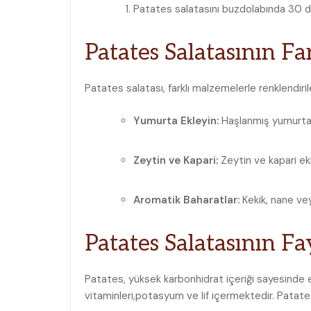
Patates salatasını buzdolabında⁣ 30 da
Patates Salatasının ‌F
Patates salatası, farklı malzemelerle renklendirileb
Yumurta Ekleyin:
Haşlanmış yumurta ek
Zeytin ve Kapari:
Zeytin ve kapari ekl
Aromatik‍ Baharatlar:
Kekik, nane veya
Patates Salatasının Fa
Patates, yüksek karbonhidrat içeriği⁢ sayesinde 
vitaminleri,potasyum ve lif içermektedir. Patates 