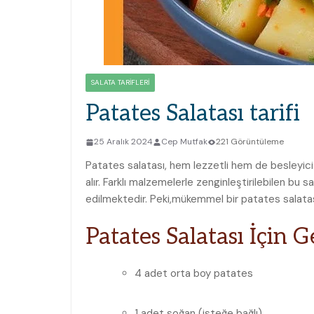
SALATA TARIFLERI
Patates Salatası tarifi
25 Aralık 2024
Cep Mutfak
221 Görüntüleme
Patates ‌salatası, hem lezzetli hem de besleyici b
alır. Farklı malzemelerle‍ zenginleştirilebilen⁢ bu 
edilmektedir.⁤ Peki,mükemmel bir ‌patates salatası 
Patates ⁤Salatası İçin
4 ​adet orta boy patates
1 adet soğan (isteğe bağlı)