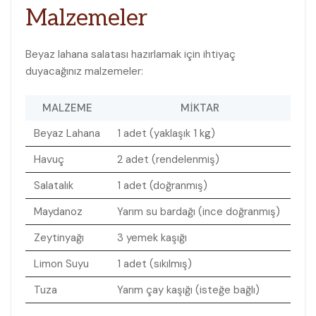
Malzemeler
Beyaz lahana salatası hazırlamak için ihtiyaç
duyacağınız malzemeler:
MALZEME
MIKTAR
Beyaz Lahana
1 adet (yaklaşık 1⁣ kg)
Havuç
2 adet (rendelenmiş)
Salatalık
1 adet (doğranmış)
Maydanoz
Yarım su bardağı (ince doğranmış)
Zeytinyağı
3 yemek kaşığı
Limon⁢ Suyu
1 adet (sıkılmış)
Tuza
Yarım çay kaşığı (isteğe⁤ bağlı)