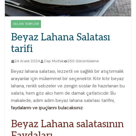
SALATA TARIFLERI
Beyaz Lahana Salatası
tarifi
24 Aralık 2024
Cep Mutfak
250 Görüntüleme
Beyaz ‌lahana salatası, lezzetli⁤ ve sağlıklı bir atıştırmalık
arayanlar ⁣için mükemmel bir seçenektir. Kıtır kıtır beyaz
lahana, renkli sebzeler ve zengin soslar ile hazırlanan bu
salata, hem ‍göz alıcı hem de damak çatlatıcıdır. Bu
makalede, adım adım beyaz⁢ lahana salatası tarifini,
faydalarını ve ipuçlarını bulacaksınız
.
Beyaz Lahana salatasının‌
Faydaları