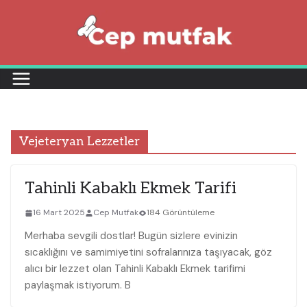
Skip
to
content
Vejeteryan Lezzetler
Tahinli Kabaklı Ekmek Tarifi
16 Mart 2025
Cep Mutfak
184 Görüntüleme
Merhaba sevgili dostlar! Bugün sizlere evinizin
sıcaklığını ve samimiyetini sofralarınıza taşıyacak, göz
alıcı bir lezzet olan Tahinli Kabaklı Ekmek tarifimi
paylaşmak istiyorum. B