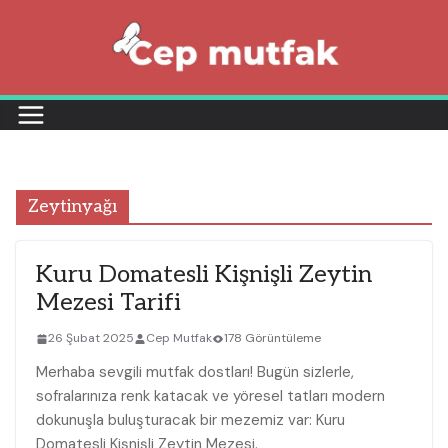
Skip
to
content
Zeytinyağı
Kuru Domatesli Kişnişli Zeytin
Mezesi Tarifi
26 Şubat 2025
Cep Mutfak
178 Görüntüleme
Merhaba sevgili mutfak dostları! Bugün sizlerle,
sofralarınıza renk katacak ve yöresel tatları modern
dokunuşla buluşturacak bir mezemiz var: Kuru
Domatesli Kişnişli Zeytin Mezesi.