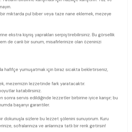
mayın.
fak bir miktarda pul biber veya taze nane eklemek, mezeye
e ekstra kişniş yaprakları serpiştirebilirsiniz. Bu görsellik
 de canlı bir sunum, misafirlerinize olan özeninizi
a hafifçe yumuşatmak için biraz sicakta bekletirseniz,
ek, mezemizin lezzetinde fark yaratacaktır.
boyutlar katabilirsiniz.
 sonra servis edildiğinde lezzetler birbirine iyice karışır; bu
numda başarıyı garantiler.
ir dokunuşla sizlere bu lezzet şölenini sunuyorum. Kuru
nize, sofralarınıza ve anlarınıza tatlı bir renk getirsin!