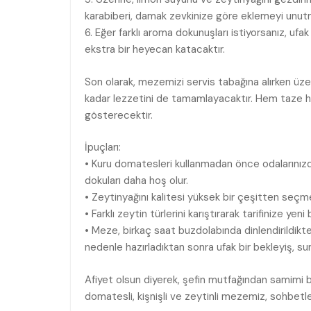
karabiberi, damak zevkinize göre eklemeyi unut
6. Eğer farklı aroma dokunuşları istiyorsanız, u
ekstra bir heyecan katacaktır.
Son olarak, mezemizi servis tabağına alırken üzerin
kadar lezzetini de tamamlayacaktır. Hem taze hem
gösterecektir.
İpuçları:
• Kuru domatesleri kullanmadan önce odalarınızd
dokuları daha hoş olur.
• Zeytinyağını kalitesi yüksek bir çeşitten seçm
• Farklı zeytin türlerini karıştırarak tarifinize yeni 
• Meze, birkaç saat buzdolabında dinlendirildikten
nedenle hazırladıktan sonra ufak bir bekleyiş, su
Afiyet olsun diyerek, şefin mutfağından samimi b
domatesli, kişnişli ve zeytinli mezemiz, sohbetleri