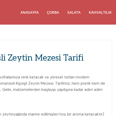
ANASAYFA
ÇORBA
SALATA
KAHVALTILIK
i Zeytin Mezesi Tarifi
sofralarınıza renk katacak ve yöresel tatları modern
matesli Kişnişli Zeytin Mezesi. Tarifimiz, hem pratik hem de
k. Gelin, malzemelerden başlayıp yapılışına kadar adım adım
 zeytinyağında marine edilmişleri hoş bir aroma katacaktır)