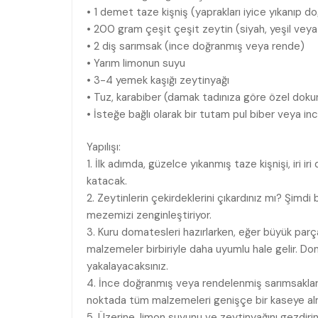
• 1 demet taze kişniş (yaprakları iyice yıkanıp do
• 200 gram çeşit çeşit zeytin (siyah, yeşil veya a
• 2 diş sarımsak (ince doğranmış veya rende)
• Yarım limonun suyu
• 3-4 yemek kaşığı zeytinyağı
• Tuz, karabiber (damak tadınıza göre özel dokun
• İsteğe bağlı olarak bir tutam pul biber veya in
Yapılışı:
1. İlk adımda, güzelce yıkanmış taze kişnişi, iri i
katacak.
2. Zeytinlerin çekirdeklerini çıkardınız mı? Şimdi 
mezemizi zenginleştiriyor.
3. Kuru domatesleri hazırlarken, eğer büyük parç
malzemeler birbiriyle daha uyumlu hale gelir. 
yakalayacaksınız.
4. İnce doğranmış veya rendelenmiş sarımsakları,
noktada tüm malzemeleri genişçe bir kaseye alm
5. Üzerine, limon suyunu ve zeytinyağını gezdirin. 