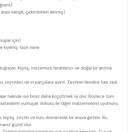
ğranır)
rası karışık, çekirdekleri alınmış)
uşlar için)
ce kıyılmış taze nane
ri doğrayın. Kişniş, mezemize ferahlatıcı ve doğal bir aroma
bu zeytinleri de iri parçalara ayırın. Zeytinin kendine has tadı
alar halinde ise biraz daha küçültmek iyi olur. Böylece tüm
Domateslerin yumuşak dokusu ile diğer malzemelerin uyumunu
 kişniş, zeytin ve kuru domatesle bir araya getirin. Bu
anız güzel olur.
Tatların birbirine karışması için nazikçe karıştırın. Tuz ve