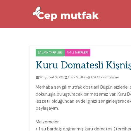
Skip
to
content
SALATA TARIFLERI
TATLI TARIFLERI
Kuru Domatesli Kişnişl
26 Şubat 2025
Cep Mutfak
179 Görüntüleme
Merhaba sevgili mutfak dostları! Bugün sizlerle, 
dokunuşla buluşturacak bir mezemiz var: Kuru Do
lezzetli olduğundan evdeliğinizi zenginleştirece
paylaşayım.
Malzemeler:
• 1 su bardağı doğranmış kuru domates (tercihen