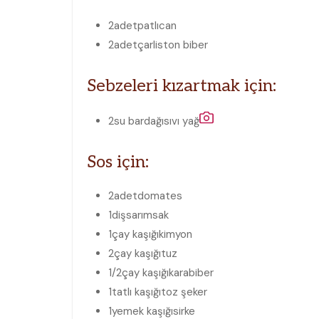
2
adet
patlıcan
2
adet
çarliston biber
Sebzeleri kızartmak için:
2
su bardağı
sıvı yağ
Sos için:
2
adet
domates
1
diş
sarımsak
1
çay kaşığı
kimyon
2
çay kaşığı
tuz
1/2
çay kaşığı
karabiber
1
tatlı kaşığı
toz şeker
1
yemek kaşığı
sirke