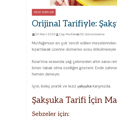
MEZE TARIFLERI
Orijinal Tarifiyle: Şakş
24 Mart 2025
Cep Mutfak
212 Görüntüleme
Mutfağımızın en çok tercih edilen mezelerinden 
kızartılarak üzerine domates sosu dökülmesiyle h
Kızartma sırasında yağ çekmeden altın sarısı renk
biten tabak olma özelliğini gösterir. Evde zahm
hemen deneyin.
İşte, kolay, pratik ve leziz
şakşuka
karşınızda.
Şakşuka Tarifi İçin M
Sebzeler için: