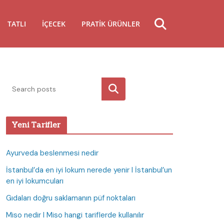
TATLI
İÇECEK
PRATIK ÜRÜNLER
Ara
Yeni Tarifler
Ayurveda beslenmesi nedir
İstanbul’da en iyi lokum nerede yenir I İstanbul’un
en iyi lokumcuları
Gıdaları doğru saklamanın püf noktaları
Miso nedir I Miso hangi tariflerde kullanılır