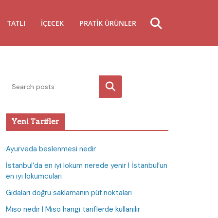
TATLI
İÇECEK
PRATIK ÜRÜNLER
Ara
Yeni Tarifler
Ayurveda beslenmesi nedir
İstanbul’da en iyi lokum nerede yenir I İstanbul’un
en iyi lokumcuları
Gıdaları doğru saklamanın püf noktaları
Miso nedir I Miso hangi tariflerde kullanılır