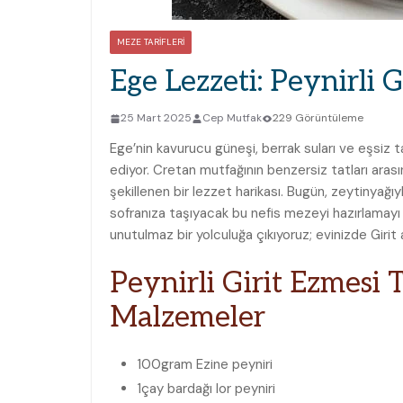
MEZE TARIFLERI
Ege Lezzeti: Peynirli G
25 Mart 2025
Cep Mutfak
229 Görüntüleme
Ege’nin kavurucu güneşi, berrak suları ve eşsiz t
ediyor. Cretan mutfağının benzersiz tatları arasın
şekillenen bir lezzet harikası. Bugün, zeytinyağı
sofranıza taşıyacak bu nefis mezeyi hazırlamayı 
unutulmaz bir yolculuğa çıkıyoruz; evinizde Giri
Peynirli Girit Ezmesi T
Malzemeler
100
gram
Ezine peyniri
1
çay bardağı
lor peyniri