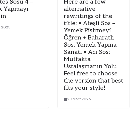
es Sosu 4 –
Here are a few
k Yapmayı
alternative
in
rewritings of the
title: • Ateşli Sos –
t 2025
Yemek Pişirmeyi
Öğren • Baharatlı
Sos: Yemek Yapma
Sanatı • Acı Sos:
Mutfakta
Ustalaşmanın Yolu
Feel free to choose
the version that best
fits your style!
29 Mart 2025