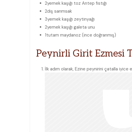
2
yemek kaşığı
toz Antep fıstığı
2
diş
sarımsak
3
yemek kaşığı
zeytinyağı
2
yemek kaşığı
galeta unu
1
tutam
maydanoz
(ince doğranmış)
Peynirli Girit Ezmesi T
İlk adım olarak, Ezine peynirini çatalla iyice e