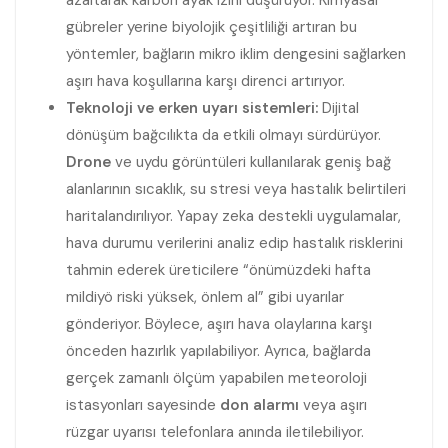
azaltarak karbon ayak izini düşürüyor. Kimyasal
gübreler yerine biyolojik çeşitliliği artıran bu
yöntemler, bağların mikro iklim dengesini sağlarken
aşırı hava koşullarına karşı direnci artırıyor.
Teknoloji ve erken uyarı sistemleri:
Dijital
dönüşüm bağcılıkta da etkili olmayı sürdürüyor.
Drone
ve uydu görüntüleri kullanılarak geniş bağ
alanlarının sıcaklık, su stresi veya hastalık belirtileri
haritalandırılıyor. Yapay zeka destekli uygulamalar,
hava durumu verilerini analiz edip hastalık risklerini
tahmin ederek üreticilere “önümüzdeki hafta
mildiyö riski yüksek, önlem al” gibi uyarılar
gönderiyor. Böylece, aşırı hava olaylarına karşı
önceden hazırlık yapılabiliyor. Ayrıca, bağlarda
gerçek zamanlı ölçüm yapabilen meteoroloji
istasyonları sayesinde
don alarmı
veya aşırı
rüzgar uyarısı telefonlara anında iletilebiliyor.