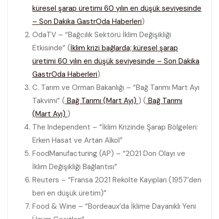
küresel şarap üretimi 60 yılın en düşük seviyesinde
– Son Dakika GastrOda Haberleri
)
OdaTV – “Bağcılık Sektörü İklim Değişikliği
Etkisinde” (
İklim krizi bağlarda; küresel şarap
üretimi 60 yılın en düşük seviyesinde – Son Dakika
GastrOda Haberleri
)
C. Tarım ve Orman Bakanlığı – “Bağ Tarımı Mart Ayı
Takvimi” (
Bağ Tarımı (Mart Ayı)
) (
Bağ Tarımı
(Mart Ayı)
)
The Independent – “İklim Krizinde Şarap Bölgeleri:
Erken Hasat ve Artan Alkol”
FoodManufacturing (AP) – “2021 Don Olayı ve
İklim Değişikliği Bağlantısı”
Reuters – “Fransa 2021 Rekolte Kayıpları (1957’den
beri en düşük üretim)”
Food & Wine – “Bordeaux’da İklime Dayanıklı Yeni