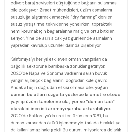
ediyor; baraj seviyeleri düştüğünde bağların sulanması
bile zorlaşıyor. Ziraat mühendisleri, üzüm asmalarını
susuzluğa alıştırmak amacıyla “dry farming” denilen
susuz yetiştirme tekniklerine yönelirken, topraktaki
nemi korumak için bağ aralarına malç ve örtü bitkileri
seriyor. Yine de aşırı sıcak yaz günlerinde asmaların
yaprakları kavrulup üzümler dalında pişebiliyor.
Kaliforniya’yı her yıl etkileyen orman yangınları da
bağcılık sektörüne bambaşka zorluklar getiriyor.
2020’de Napa ve Sonoma vadilerini saran büyük
yangınlar, birçok bağ alanını doğrudan küle çevirdi.
Ancak ateşin doğrudan etkisi olmasa bile,
yoğun
duman bulutları rüzgarla yüzlerce kilometre ötede
yayılıp üzüm tanelerine ulaşıyor ve “duman tadı”
olarak bilinen isli aromayı şaraba aktarabiliyor.
2020’de Kaliforniya’da üretilen üzümlerin %8’i, bu
duman zararından ötürü işlenemeyip tarlada bırakıldı ya
da kullanılamaz hale geldi. Bu durum, milyonlarca dolarlık