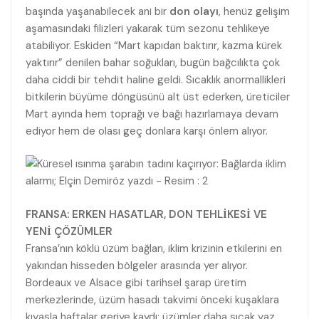
başında yaşanabilecek ani bir
don olayı
, henüz gelişim
aşamasındaki filizleri yakarak tüm sezonu tehlikeye
atabiliyor. Eskiden “Mart kapıdan baktırır, kazma kürek
yaktırır” denilen bahar soğukları, bugün bağcılıkta çok
daha ciddi bir tehdit haline geldi. Sıcaklık anormallikleri
bitkilerin büyüme döngüsünü alt üst ederken, üreticiler
Mart ayında hem toprağı ve bağı hazırlamaya devam
ediyor hem de olası geç donlara karşı önlem alıyor.
FRANSA: ERKEN HASATLAR, DON TEHLİKESİ VE
YENİ ÇÖZÜMLER
Fransa’nın köklü üzüm bağları, iklim krizinin etkilerini en
yakından hisseden bölgeler arasında yer alıyor.
Bordeaux ve Alsace gibi tarihsel şarap üretim
merkezlerinde, üzüm hasadı takvimi önceki kuşaklara
kıyasla haftalar geriye kaydı; üzümler daha sıcak yaz