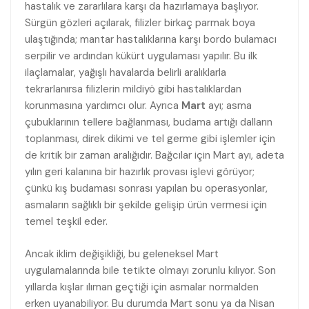
hastalık ve zararlılara karşı da hazırlamaya başlıyor.
Sürgün gözleri açılarak, filizler birkaç parmak boya
ulaştığında; mantar hastalıklarına karşı bordo bulamacı
serpilir ve ardından kükürt uygulaması yapılır. Bu ilk
ilaçlamalar, yağışlı havalarda belirli aralıklarla
tekrarlanırsa filizlerin mildiyö gibi hastalıklardan
korunmasına yardımcı olur. Ayrıca
Mart
ayı; asma
çubuklarının tellere bağlanması, budama artığı dalların
toplanması, direk dikimi ve tel germe gibi işlemler için
de kritik bir zaman aralığıdır. Bağcılar için Mart ayı, adeta
yılın geri kalanına bir hazırlık provası işlevi görüyor;
çünkü kış budaması sonrası yapılan bu operasyonlar,
asmaların sağlıklı bir şekilde gelişip ürün vermesi için
temel teşkil eder.
Ancak iklim değişikliği, bu geleneksel Mart
uygulamalarında bile tetikte olmayı zorunlu kılıyor. Son
yıllarda kışlar ılıman geçtiği için asmalar normalden
erken uyanabiliyor. Bu durumda Mart sonu ya da Nisan