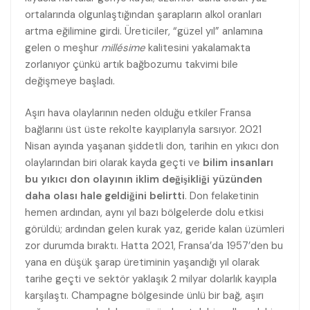
ortalarında olgunlaştığından şarapların alkol oranları
artma eğilimine girdi. Üreticiler, “güzel yıl” anlamına
gelen o meşhur
millésime
kalitesini yakalamakta
zorlanıyor çünkü artık bağbozumu takvimi bile
değişmeye başladı.
Aşırı hava olaylarının neden olduğu etkiler Fransa
bağlarını üst üste rekolte kayıplarıyla sarsıyor. 2021
Nisan ayında yaşanan şiddetli don, tarihin en yıkıcı don
olaylarından biri olarak kayda geçti ve
bilim insanları
bu yıkıcı don olayının iklim değişikliği yüzünden
daha olası hale geldiğini belirtti
. Don felaketinin
hemen ardından, aynı yıl bazı bölgelerde dolu etkisi
görüldü; ardından gelen kurak yaz, geride kalan üzümleri
zor durumda bıraktı. Hatta 2021, Fransa’da 1957’den bu
yana en düşük şarap üretiminin yaşandığı yıl olarak
tarihe geçti ve sektör yaklaşık 2 milyar dolarlık kayıpla
karşılaştı. Champagne bölgesinde ünlü bir bağ, aşırı