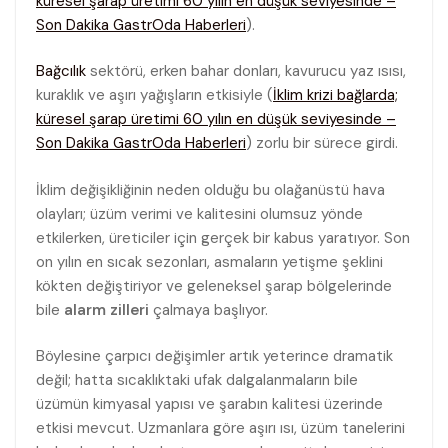
küresel şarap üretimi 60 yılın en düşük seviyesinde –
Son Dakika GastrOda Haberleri
).
Bağcılık
sektörü, erken bahar donları, kavurucu yaz ısısı,
kuraklık ve aşırı yağışların etkisiyle (
İklim krizi bağlarda;
küresel şarap üretimi 60 yılın en düşük seviyesinde –
Son Dakika GastrOda Haberleri
) zorlu bir sürece girdi.
İklim değişikliğinin neden olduğu bu olağanüstü hava
olayları; üzüm verimi ve kalitesini olumsuz yönde
etkilerken, üreticiler için gerçek bir kabus yaratıyor. Son
on yılın en sıcak sezonları, asmaların yetişme şeklini
kökten değiştiriyor ve geleneksel şarap bölgelerinde
bile
alarm zilleri
çalmaya başlıyor.
Böylesine çarpıcı değişimler artık yeterince dramatik
değil; hatta sıcaklıktaki ufak dalgalanmaların bile
üzümün kimyasal yapısı ve şarabın kalitesi üzerinde
etkisi mevcut. Uzmanlara göre aşırı ısı, üzüm tanelerini