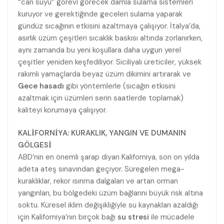
“can suyu” görevi görecek damla sulama sistemleri
kuruyor ve gerektiğinde geceleri sulama yaparak
gündüz sıcağının etkisini azaltmaya çalışıyor. İtalya’da,
asırlık üzüm çeşitleri sıcaklık baskısı altında zorlanırken,
aynı zamanda bu yeni koşullara daha uygun yerel
çeşitler yeniden keşfediliyor. Siciliyalı üreticiler, yüksek
rakımlı yamaçlarda beyaz üzüm dikimini artırarak ve
Gece hasadı
gibi yöntemlerle (sıcağın etkisini
azaltmak için üzümleri serin saatlerde toplamak)
kaliteyi korumaya çalışıyor.
KALİFORNİYA: KURAKLIK, YANGIN VE DUMANIN
GÖLGESİ
ABD’nin en önemli şarap diyarı Kaliforniya, son on yılda
adeta ateş sınavından geçiyor. Süregelen mega-
kuraklıklar, rekor ısınma dalgaları ve artan orman
yangınları, bu bölgedeki üzüm bağlarını büyük risk altına
soktu. Küresel iklim değişikliğiyle su kaynakları azaldığı
için Kaliforniya’nın birçok bağı
su stresi
ile mücadele