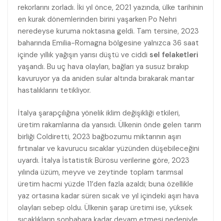
rekorlarını zorladı. İki yıl önce, 2021 yazında, ülke tarihinin
en kurak dönemlerinden birini yaşarken Po Nehri
neredeyse kuruma noktasına geldi. Tam tersine, 2023
baharında Emilia-Romagna bölgesine yalnızca 36 saat
içinde yıllık yağışın yarısı düştü ve ciddi
sel felaketleri
yaşandı. Bu uç hava olayları, bağları ya susuz bırakıp
kavuruyor ya da aniden sular altında bırakarak mantar
hastalıklarını tetikliyor.
İtalya şarapçılığına yönelik iklim değişikliği etkileri,
üretim rakamlarına da yansıdı. Ülkenin önde gelen tarım
birliği Coldiretti, 2023 bağbozumu miktarının aşırı
fırtınalar ve kavurucu sıcaklar yüzünden düşebileceğini
uyardı. İtalya İstatistik Bürosu verilerine göre, 2023
yılında üzüm, meyve ve zeytinde toplam tarımsal
üretim hacmi yüzde 11’den fazla azaldı; buna özellikle
yaz ortasına kadar süren sıcak ve yıl içindeki aşırı hava
olayları sebep oldu. Ülkenin şarap üretimi ise, yüksek
sıcaklıkların sonbahara kadar devam etmesi nedeniyle