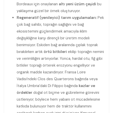
Bordeaux için onaylanan
altı yeni üzüm çeşidi
bu
yaklaşıma güzel bir örnek oluşturuyor.
Regeneratif (yenileyici) tarım uygulamaları:
Pek
çok bağ sahibi, toprağın sağlığını ve bağ
ekosistemini güçlendirmek amacıyla iklim
değişikliğine karşı dirençli bir üretim modeli
benimsiyor. Eskiden bağ aralarında çıplak toprak
bırakılırken artık
örtü bitkileri
ekilip toprağın nemini
ve verimliliğini artırıyorlar. Yonca, hardal otu, fiğ gibi
bitkiler toprağı örterek erozyonu engelliyor ve
organik madde kazandırıyor. Fransa Loire
Vadisi’ndeki Clos des Quarterons bağında veya
İtalya Umbria’daki Di Filippo bağında
kazlar ve
ördekler
doğal ot biçme ve gübreleme görevini
üstleniyor; böylece hem yabani ot mücadelesine
katkıda bulunuyor hem de traktör kullanımını