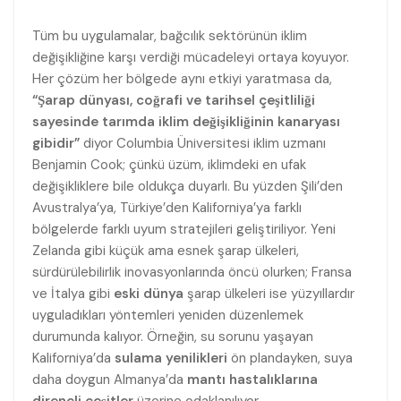
Tüm bu uygulamalar, bağcılık sektörünün iklim
değişikliğine karşı verdiği mücadeleyi ortaya koyuyor.
Her çözüm her bölgede aynı etkiyi yaratmasa da,
“Şarap dünyası, coğrafi ve tarihsel çeşitliliği
sayesinde tarımda iklim değişikliğinin kanaryası
gibidir”
diyor Columbia Üniversitesi iklim uzmanı
Benjamin Cook; çünkü üzüm, iklimdeki en ufak
değişikliklere bile oldukça duyarlı. Bu yüzden Şili’den
Avustralya’ya, Türkiye’den Kaliforniya’ya farklı
bölgelerde farklı uyum stratejileri geliştiriliyor. Yeni
Zelanda gibi küçük ama esnek şarap ülkeleri,
sürdürülebilirlik inovasyonlarında öncü olurken; Fransa
ve İtalya gibi
eski dünya
şarap ülkeleri ise yüzyıllardır
uyguladıkları yöntemleri yeniden düzenlemek
durumunda kalıyor. Örneğin, su sorunu yaşayan
Kaliforniya’da
sulama yenilikleri
ön plandayken, suya
daha doygun Almanya’da
mantı hastalıklarına