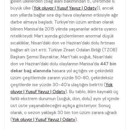
gelen ülkelerden (bağ alanı bakımından 5., üretimde 6.
büyük ülke (
Yok oluyor | Yusuf Yavuz | Odatv
)), ancak
son yıllarda bağlar sıra dışı hava olaylarının etkisiyle ağır
darbe almaya başladı. Türkiye’nin üzüm ambarı olarak
bilinen Manisa’da 2015 yılında yaşananlar adeta uyarıcı
nitelikteydi: Mart ayında gözlemlenen anormal düşük
sıcaklıklar, Nisan’daki don ve Haziran’daki dolu fırtınası
bağları alt üst etti. Türkiye Ziraat Odaları Birliği (TZOB)
Başkanı Şemsi Bayraktar, Mart’taki soğuk, Nisan’daki
don ve Haziran’daki dolu olaylarının Manisa’da
447 bin
dekar bağ alanında
hasara yol açtığını ve çekirdekli
üzüm çeşitlerinde zararın yüzde 50-80, çekirdeksiz
çeşitlerde ise yüzde 30-40’a ulaştığını belirtti (
Yok
oluyor | Yusuf Yavuz | Odatv
). Bu tablo, iklim kaynaklı üç
farklı ekstrem durumun (soğuk, don, dolu) aynı yıl içinde
üst üste yaşanabileceğini açıkça gösteriyor. Sonuç
olarak, o sezon yaklaşık 30 bin ton üzüm zarara uğradı
(
Yok oluyor | Yusuf Yavuz | Odatv
).