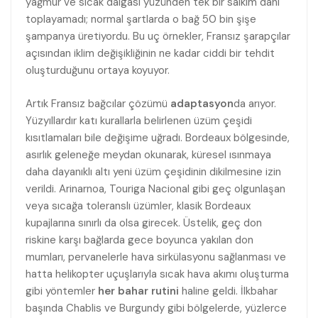
yağmur ve sıcak dalgası yüzünden tek bir salkım dahi
toplayamadı; normal şartlarda o bağ 50 bin şişe
şampanya üretiyordu. Bu uç örnekler, Fransız şarapçılar
açısından iklim değişikliğinin ne kadar ciddi bir tehdit
oluşturduğunu ortaya koyuyor.
Artık Fransız bağcılar çözümü
adaptasyon
da arıyor.
Yüzyıllardır katı kurallarla belirlenen üzüm çeşidi
kısıtlamaları bile değişime uğradı. Bordeaux bölgesinde,
asırlık geleneğe meydan okunarak, küresel ısınmaya
daha dayanıklı altı yeni üzüm çeşidinin dikilmesine izin
verildi. Arinarnoa, Touriga Nacional gibi geç olgunlaşan
veya sıcağa toleranslı üzümler, klasik Bordeaux
kupajlarına sınırlı da olsa girecek. Üstelik, geç don
riskine karşı bağlarda gece boyunca yakılan don
mumları, pervanelerle hava sirkülasyonu sağlanması ve
hatta helikopter uçuşlarıyla sıcak hava akımı oluşturma
gibi yöntemler
her bahar rutini
haline geldi. İlkbahar
başında Chablis ve Burgundy gibi bölgelerde, yüzlerce