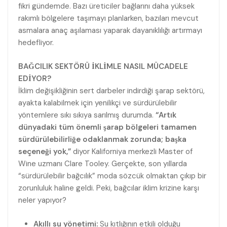
fikri gündemde. Bazı üreticiler bağlarını daha yüksek
rakımlı bölgelere taşımayı planlarken, bazıları mevcut
asmalara anaç aşılaması yaparak dayanıklılığı artırmayı
hedefliyor.
BAĞCILIK SEKTÖRÜ İKLİMLE NASIL MÜCADELE
EDİYOR?
İklim değişikliğinin sert darbeler indirdiği şarap sektörü,
ayakta kalabilmek için yenilikçi ve sürdürülebilir
yöntemlere sıkı sıkıya sarılmış durumda.
“Artık
dünyadaki tüm önemli şarap bölgeleri tamamen
sürdürülebilirliğe odaklanmak zorunda; başka
seçeneği yok,”
diyor Kaliforniya merkezli Master of
Wine uzmanı Clare Tooley. Gerçekte, son yıllarda
“sürdürülebilir bağcılık” moda sözcük olmaktan çıkıp bir
zorunluluk haline geldi. Peki, bağcılar iklim krizine karşı
neler yapıyor?
Akıllı su yönetimi:
Su kıtlığının etkili olduğu