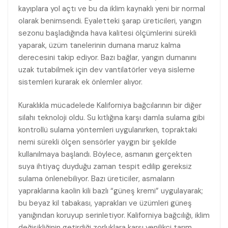
kayıplara yol açtı ve bu da iklim kaynaklı yeni bir normal
olarak benimsendi. Eyaletteki şarap üreticileri, yangın
sezonu başladığında hava kalitesi ölçümlerini sürekli
yaparak, üzüm tanelerinin dumana maruz kalma
derecesini takip ediyor. Bazı bağlar, yangın dumanını
uzak tutabilmek için dev vantilatörler veya sisleme
sistemleri kurarak ek önlemler alıyor.
Kuraklıkla mücadelede Kaliforniya bağcılarının bir diğer
silahı teknoloji oldu. Su kıtlığına karşı damla sulama gibi
kontrollü sulama yöntemleri uygulanırken, topraktaki
nemi sürekli ölçen sensörler yaygın bir şekilde
kullanılmaya başlandı. Böylece, asmanın gerçekten
suya ihtiyaç duyduğu zaman tespit edilip gereksiz
sulama önlenebiliyor. Bazı üreticiler, asmaların
yapraklarına kaolin kili bazlı “güneş kremi” uygulayarak;
bu beyaz kil tabakası, yaprakları ve üzümleri güneş
yanığından koruyup serinletiyor. Kaliforniya bağcılığı, iklim
değişikliğinin getirdiği zorluklara karşı yenilikçi tarım