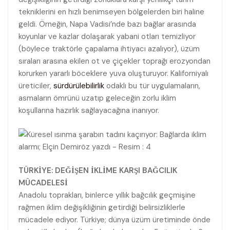
tekniklerini en hızlı benimseyen bölgelerden biri haline
geldi. Örneğin, Napa Vadisi’nde bazı bağlar arasında
koyunlar ve kazlar dolaşarak yabani otları temizliyor
(böylece traktörle çapalama ihtiyacı azalıyor), üzüm
sıraları arasına ekilen ot ve çiçekler toprağı erozyondan
korurken yararlı böceklere yuva oluşturuyor. Kaliforniyalı
üreticiler,
sürdürülebilirlik
odaklı bu tür uygulamaların,
asmaların ömrünü uzatıp geleceğin zorlu iklim
koşullarına hazırlık sağlayacağına inanıyor.
TÜRKİYE: DEĞİŞEN İKLİME KARŞI BAĞCILIK
MÜCADELESİ
Anadolu toprakları, binlerce yıllık bağcılık geçmişine
rağmen iklim değişikliğinin getirdiği belirsizliklerle
mücadele ediyor. Türkiye; dünya üzüm üretiminde önde