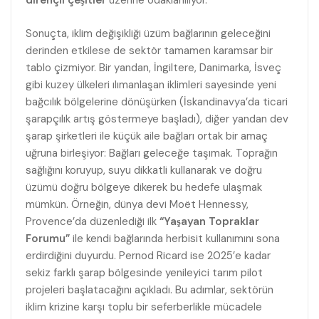
dirençli çeşitler
üzerine odaklanılıyor.
Sonuçta, iklim değişikliği üzüm bağlarının geleceğini
derinden etkilese de sektör tamamen karamsar bir
tablo çizmiyor. Bir yandan, İngiltere, Danimarka, İsveç
gibi kuzey ülkeleri ılımanlaşan iklimleri sayesinde yeni
bağcılık bölgelerine dönüşürken (İskandinavya’da ticari
şarapçılık artış göstermeye başladı), diğer yandan dev
şarap şirketleri ile küçük aile bağları ortak bir amaç
uğruna birleşiyor: Bağları geleceğe taşımak. Toprağın
sağlığını koruyup, suyu dikkatli kullanarak ve doğru
üzümü doğru bölgeye dikerek bu hedefe ulaşmak
mümkün. Örneğin, dünya devi Moët Hennessy,
Provence’da düzenlediği ilk
“Yaşayan Topraklar
Forumu”
ile kendi bağlarında herbisit kullanımını sona
erdirdiğini duyurdu. Pernod Ricard ise 2025’e kadar
sekiz farklı şarap bölgesinde yenileyici tarım pilot
projeleri başlatacağını açıkladı. Bu adımlar, sektörün
iklim krizine karşı toplu bir seferberlikle mücadele