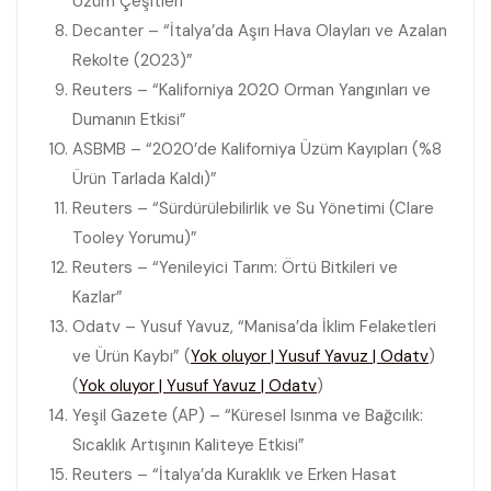
Üzüm Çeşitleri”
Decanter – “İtalya’da Aşırı Hava Olayları ve Azalan
Rekolte (2023)”
Reuters – “Kaliforniya 2020 Orman Yangınları ve
Dumanın Etkisi”
ASBMB – “2020’de Kaliforniya Üzüm Kayıpları (%8
Ürün Tarlada Kaldı)”
Reuters – “Sürdürülebilirlik ve Su Yönetimi (Clare
Tooley Yorumu)”
Reuters – “Yenileyici Tarım: Örtü Bitkileri ve
Kazlar”
Odatv – Yusuf Yavuz, “Manisa’da İklim Felaketleri
ve Ürün Kaybı” (
Yok oluyor | Yusuf Yavuz | Odatv
)
(
Yok oluyor | Yusuf Yavuz | Odatv
)
Yeşil Gazete (AP) – “Küresel Isınma ve Bağcılık:
Sıcaklık Artışının Kaliteye Etkisi”
Reuters – “İtalya’da Kuraklık ve Erken Hasat