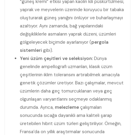
“güneş kremi” etkisi yapan kaolin kili püskürtülmesi,
yaprak ve meyvelerin üzerinde koruyucu bir tabaka
oluşturarak güneş yanığını önlüyor ve buharlaşmayı
azaltıyor. Aynı zamanda, bağ yapılarındaki
değişikliklerle asmaların yaprak düzeni, üzümleri
gölgeleyecek biçimde ayarlanıyor (
pergola
sistemleri
gibi).
Yeni üzüm çeşitleri ve seleksiyon:
Dünya
genelinde ampellografi uzmanları, klasik üzüm
çeşitlerinin iklim toleransını artırabilmek amacıyla
genetik çözümler üretiyor. Bazı çalışmalar, mevcut
üzümlerin daha geç tomurcuklanan veya geç
olgunlaşan varyantlarını seçmeye odaklanmış
durumda. Ayrıca,
melezleme
çalışmaları
sonucunda sıcağa dayanıklı ama kaliteli şarap
üretebilen hibrit üzüm türleri geliştiriliyor. Örneğin,
Fransa’da on yıllık araştırmalar sonucunda