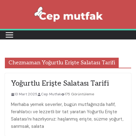
Skip
to
content
Chezmaman Yoğurtlu Erişte Salatası Tarifi
Yoğurtlu Erişte Salatası Tarifi
13 Mart 2025
Cep Mutfak
175 Görüntüleme
Merhaba yemek severler, bugün mutfağınızda hafif,
ferahlatıcı ve lezzetli bir tat yaratan Yoğurtlu Erişte
Salatası’nı hazırlıyoruz: haşlanmış erişte, süzme yoğurt,
sarımsak, salata