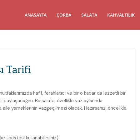
ANASAYFA
ÇORBA
SALATA
KAHVALTILIK
ı Tarifi
faklarımızda hafif, ferahlatıcı ve bir o kadar da lezzetli bir
ni paylaşacağım. Bu salata, özellikle yaz aylarında
 aile yemeklerinin vazgeçilmezi olacak. Hazırsanız, öncelikle
t eriştesi kullanabilirsiniz)