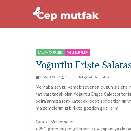
Skip
to
content
SALATA TARIFLERI
TATLI TARIFLERI
Yoğurtlu Erişte Salatas
13 Mart 2025
Cep Mutfak
174 Görüntüleme
Merhaba sevgili yemek severler, bugün sizlerle mut
tat yaratacak olan Yoğurtlu Erişte Salatası tarifi
sofralarımıza renk katacak, dost sohbetlerinin ve
malzemelerimizi birlikte gözden geçirelim.
Gerekli Malzemeler:
• 250 gram erişte (dilerseniz ev yapımı ya da pake