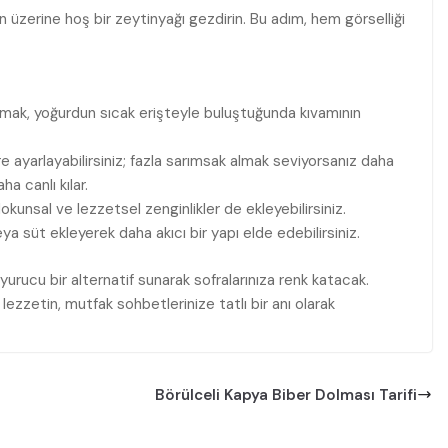
ın üzerine hoş bir zeytinyağı gezdirin. Bu adım, hem görselliği
akmak, yoğurdun sıcak erişteyle buluştuğunda kıvamının
e ayarlayabilirsiniz; fazla sarımsak almak seviyorsanız daha
ha canlı kılar.
 dokunsal ve lezzetsel zenginlikler de ekleyebilirsiniz.
a süt ekleyerek daha akıcı bir yapı elde edebilirsiniz.
urucu bir alternatif sunarak sofralarınıza renk katacak.
 lezzetin, mutfak sohbetlerinize tatlı bir anı olarak
Börülceli Kapya Biber Dolması Tarifi