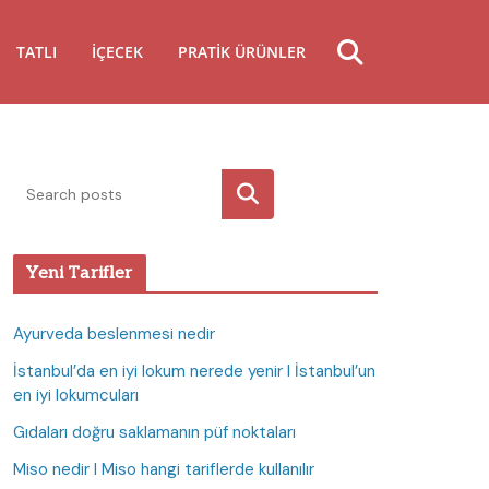
TATLI
İÇECEK
PRATIK ÜRÜNLER
Ara
Yeni Tarifler
Ayurveda beslenmesi nedir
İstanbul’da en iyi lokum nerede yenir I İstanbul’un
en iyi lokumcuları
Gıdaları doğru saklamanın püf noktaları
Miso nedir I Miso hangi tariflerde kullanılır