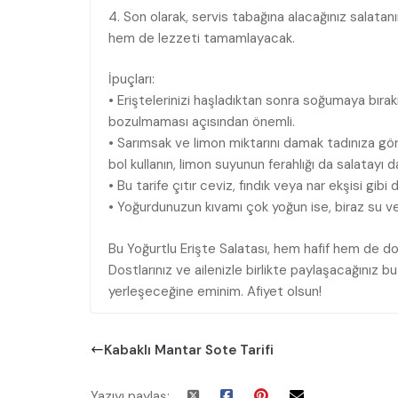
4. Son olarak, servis tabağına alacağınız salatan
hem de lezzeti tamamlayacak.
İpuçları:
• Eriştelerinizi haşladıktan sonra soğumaya bır
bozulmaması açısından önemli.
• Sarımsak ve limon miktarını damak tadınıza gör
bol kullanın, limon suyunun ferahlığı da salatayı da
• Bu tarife çıtır ceviz, fındık veya nar ekşisi gibi
• Yoğurdunuzun kıvamı çok yoğun ise, biraz su vey
Bu Yoğurtlu Erişte Salatası, hem hafif hem de doy
Dostlarınız ve ailenizle birlikte paylaşacağınız bu
yerleşeceğine eminim. Afiyet olsun!
Kabaklı Mantar Sote Tarifi
Yazıyı paylaş: