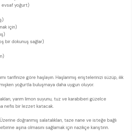
 evsaf yoğurt)
ş)
mak için)
ış)
oş bir dokunuş sağlar)
ın)
mı tarifinize göre haşlayın. Haşlanmış eriştelerinizi süzüp, ılık
sınmışken yoğurtla buluşmaya daha uygun oluyor.
akları, yarım limon suyunu, tuz ve karabiberi güzelce
a nefis bir lezzet katacak.
n. Üzerine doğranmış salatalıkları, taze nane ve isteğe bağlı
birine aşina olmasını sağlamak için nazikçe karıştırın.