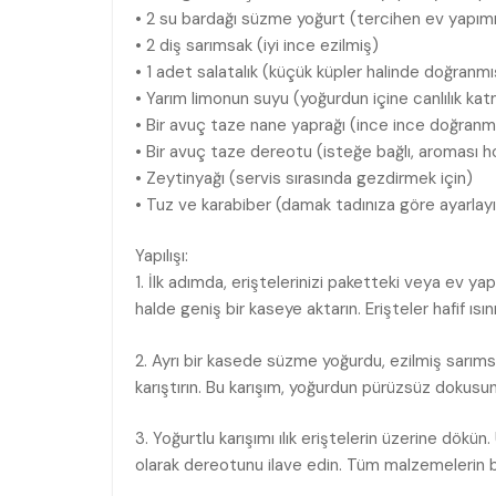
• 2 su bardağı süzme yoğurt (tercihen ev yapımı
• 2 diş sarımsak (iyi ince ezilmiş)
• 1 adet salatalık (küçük küpler halinde doğranmı
• Yarım limonun suyu (yoğurdun içine canlılık kat
• Bir avuç taze nane yaprağı (ince ince doğranm
• Bir avuç taze dereotu (isteğe bağlı, aroması h
• Zeytinyağı (servis sırasında gezdirmek için)
• Tuz ve karabiber (damak tadınıza göre ayarlay
Yapılışı:
1. İlk adımda, eriştelerinizi paketteki veya ev yapı
halde geniş bir kaseye aktarın. Erişteler hafif ı
2. Ayrı bir kasede süzme yoğurdu, ezilmiş sarıms
karıştırın. Bu karışım, yoğurdun pürüzsüz dokusun
3. Yoğurtlu karışımı ılık eriştelerin üzerine dökü
olarak dereotunu ilave edin. Tüm malzemelerin bir