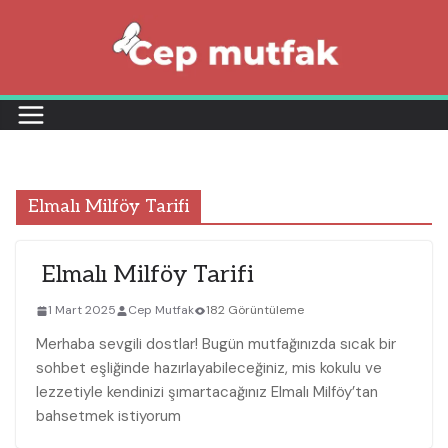
Skip
to
content
Elmalı Milföy Tarifi
Elmalı Milföy Tarifi
1 Mart 2025
Cep Mutfak
182 Görüntüleme
Merhaba sevgili dostlar! Bugün mutfağınızda sıcak bir
sohbet eşliğinde hazırlayabileceğiniz, mis kokulu ve
lezzetiyle kendinizi şımartacağınız Elmalı Milföy’tan
bahsetmek istiyorum