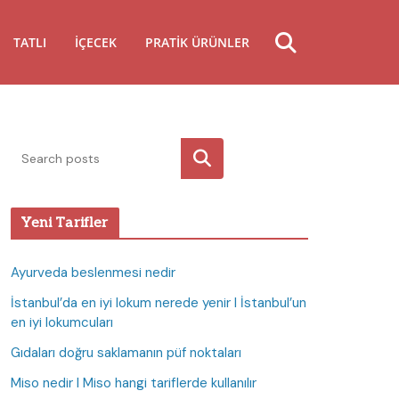
TATLI
İÇECEK
PRATIK ÜRÜNLER
Ara
Yeni Tarifler
Ayurveda beslenmesi nedir
İstanbul’da en iyi lokum nerede yenir I İstanbul’un
en iyi lokumcuları
Gıdaları doğru saklamanın püf noktaları
Miso nedir I Miso hangi tariflerde kullanılır