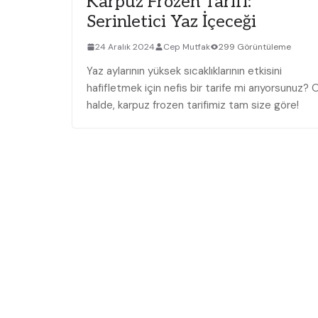
Karpuz Frozen⁤ Tarifi:
Serinletici Yaz İçeceği
24 Aralık 2024
Cep Mutfak
299 Görüntüleme
Yaz aylarının yüksek sıcaklıklarının etkisini
hafifletmek ‍için nefis bir tarife mi arıyorsunuz? 
⁤halde, karpuz frozen tarifimiz tam size ‍göre!