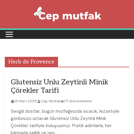
Skip
to
content
Herb de Provence
Glutensiz Unlu Zeytinli Minik
Çörekler Tarifi
15 Mart 2025
Cep Mutfak
171 Görüntüleme
Sevgili dostlar, bugün mutfağınızda sıcacık, lezzetiyle
gönlünüzü ısıtacak Glutensiz Unlu Zeytinli Minik
Çörekler tarifiyle buluşuyoruz. Pratik adımlarla, her
lokmada sağlık ve neş