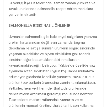
Güvenliği İfşa Listeleri”nde, zaman zaman yumurta ve
tavuk ürünlerinde salmonella tespit edilen markalara
yer verilmektedir.
SALMONELLA RİSKİ NASIL ÖNLENİR
Uzmanlar, salmonella gibi bakteriyel salgınların yalnızca
üretim hatalarından değil, aynı zamanda taşıma,
depolama ile satışa sunulan ürünlerin soğuk zincirinde
yaşanan aksaklıklar ve hijyen eksiklikleri gibi tedarik
zincirinin diğer basamaklarındaki ihmallerden
kaynaklanabileceğini belirtiyor. Türkiye’de özellikle yaz
aylarında artan sıcaklıklar, uygun koşullarda muhafaza
edilmeyen gıdalarda (özellikle yumurta, tavuk eti, süt
ürünleri) bakterilerin üremesine zemin hazırlamaktadır.
Yetkililer, hem yerli hem de ithal gıda ürünlerinde
denetimlerin artırılması gerektiği konusunda hemfikir.
Tüketicilere, market raflarındaki yumurta ve et
ürünlerinin menşei, üretim/ithalat tarihi, son kullanma