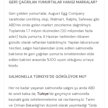
GERİ ÇAĞRILAN YUMURTALAR HANGİ MARKALAR?
Geri çekilen yumurtalar, August Egg Company
tarafından üretilmiş olup, Walmart, Ralphs, Safeway gibi
ABD’nin önde gelen market zincirlerine dağıtılmıştı.
Toplamda 1.7 milyon düzineden (20 milyondan fazla
adet) fazla yumurta, 6 Haziran tarihinden itibaren
gönüllü olarak raflardan kaldırılmıştır. Yapılan laboratuvar
testleri, salgın hastalarından izole edilen salmonella
bakterisi ile geri çağrılan yumurta örneklerinden elde
edilen bakteri arasında %100 uyum olduğunu ortaya
koydu.
SALMONELLA TÜRKİYE’DE GÖRÜLÜYOR MU?
Her ne kadar yaşanan salmonella salgını şu anda ABD
ile sınırlı kalsa da,
Türkiye
‘de geçmişte salmonella
kaynaklı gıda zehirlenmelerine sık rastlanmıştır. Tarım
ve Orman Bakanlığı’nın düzenli olarak yayımladığı “Gıda