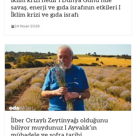
İklim krizi nedir I Dünya Günü’nde
savaş, enerji ve gıda israfının etkileri I
İklim krizi ve gıda israfı
24 Nisan 2026
İlber Ortaylı Zeytinyağı olduğunu
biliyor muydunuz I Ayvalık’ın
mübadele ve sofra tarihi