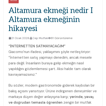
BLOG
Altamura ekmeği nedir I
Altamura ekmeğinin
hikayesi
21 Ocak 2026
Cep Mutfak
81 Görüntüleme
“İNTERNETTEN SATMAYACAĞIM”
Giacomo’nun ifadesi, yaklaşımını şöyle netleştiriyor:
“İnternetten satış yapmayı denedim, ancak mesele
para değil. İnsanların buraya gelip ekmeğin nasıl
yapıldığını gözlemlemesi şart. Aksi halde tam olarak
kavrayamazsınız.”
Bu sözler, modern gastronomide giderek kaybolan bir
bakış açısını yansıtıyor. Ürüne indirgenen deneyimler ve
markaya düşen değer anlayışına karşı;
yerinde, yavaş
ve doğrudan temasla öğrenilen
zengin bir mutfak