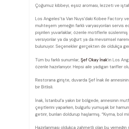
Çoğumuz kibbeyi, eşsiz aroması, lezzeti ve iştah
Los Angeles’ta Van Nuys’daki Kobee Factory ve 
muhteşem yemeğin farklı varyasyonları servis edil
pişirilen yuvarlaklar, özenle motiflerle süslenmiş
versiyonlar ya da yoğurt ya da mevsimsel narenci
bulunuyor. Seçenekler gerçekten de oldukça gen
Tüm bu farklı sunumlar,
Şef Okay İnak
‘ın Los Ang
özenle hazırlanıyor. Hepsi aile yadigarı tarifler olu
Restorana girişte, duvarda Şef İnak ile annesinin b
bir Bitlisli.
İnak, İstanbul’a yakın bir bölgede, annesinin mutf
çeşitlerini yaparken, bulgurlu yumuşak bir hamuru
getirir, bunları doldurup haşlarmış. “Kıyma, bol mi
Hazırlanması oldukça zahmetli olan bu yemeğin su