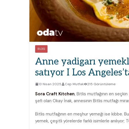
BLOG
Anne yadigarı yemekle
satıyor I Los Angeles’
13 Nisan 2025
Cep Mutfak
215 Görüntüleme
Sora Craft Kitchen
, Bitlis mutfağının en seçki
şefi olan Okay İnak, annesinin Bitlis mutfağı mira
Bitlis mutfağının en meşhur yemeği ise kibbe. B
yemek, çeşitli yörelerde farklı isimlerle anılıyor; Tü