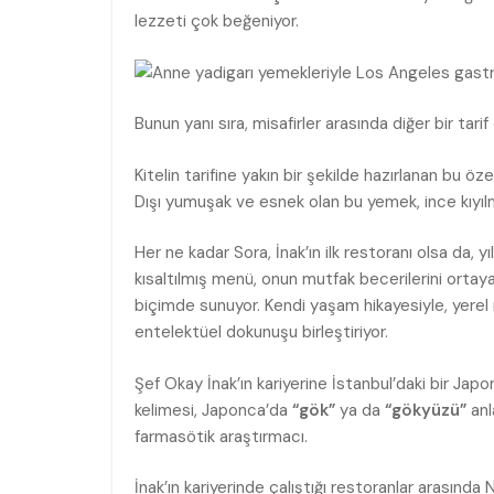
lezzeti çok beğeniyor.
Bunun yanı sıra, misafirler arasında diğer bir tar
Kitelin tarifine yakın bir şekilde hazırlanan bu ö
Dışı yumuşak ve esnek olan bu yemek, ince kıyılmı
Her ne kadar Sora, İnak’ın ilk restoranı olsa da, 
kısaltılmış menü, onun mutfak becerilerini ortay
biçimde sunuyor. Kendi yaşam hikayesiyle, yerel 
entelektüel dokunuşu birleştiriyor.
Şef Okay İnak’ın kariyerine İstanbul’daki bir Ja
kelimesi, Japonca’da
“gök”
ya da
“gökyüzü”
anl
farmasötik araştırmacı.
İnak’ın kariyerinde çalıştığı restoranlar arasınd