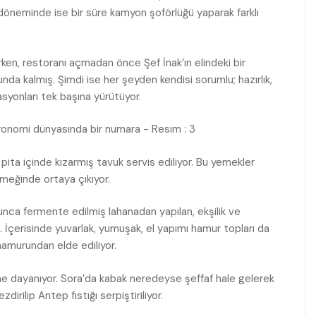
döneminde ise bir süre kamyon şoförlüğü yaparak farklı
rirken, restoranı açmadan önce Şef İnak’ın elindeki bir
nda kalmış. Şimdi ise her şeyden kendisi sorumlu; hazırlık,
syonları tek başına yürütüyor.
pita içinde kızarmış tavuk servis ediliyor. Bu yemekler
meğinde ortaya çıkıyor.
nca fermente edilmiş lahanadan yapılan, ekşilik ve
çerisinde yuvarlak, yumuşak, el yapımı hamur topları da
 hamurundan elde ediliyor.
fine dayanıyor. Sora’da kabak neredeyse şeffaf hale gelerek
zdirilip Antep fıstığı serpiştiriliyor.