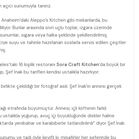
 açıcı sunumuyla tanırız.
Anaheim’daki Aleppo’s Kitchen gibi mekanlarda, bu
iyor. Bunlar arasında sivri uçlu toplar, ızgara üzerinde
 sunumlar, sigara veya halka şeklinde şekillendirilmiş
ye suyu ve tahinle hazırlanan soslarla servis edilen çeşitler
iş.
eles’taki 16 kişilik restoranı
Sora Craft Kitchen
‘da büyük bir
p, Şef İnak bu tarifleri kendisi ustalıkla hazırlıyor.
irlikte çekildiği bir fotoğraf asılı. Şef İnak’ın annesi gerçek
ağı etrafında büyümüştür. Annesi, içli köftenin farklı
 ustalıkla yoğurup, avuç içi büyüklüğünde diskler haline
ktarda yenibahar ve karabiberle tatlandırılırdı” diyor Şef İnak.
numu ve tadı öyle keyifli ki, misafirler her seferinde bu