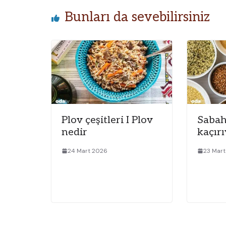
Bunları da sevebilirsiniz
Plov çeşitleri I Plov
Sabah
nedir
kaçır
24 Mart 2026
23 Mar