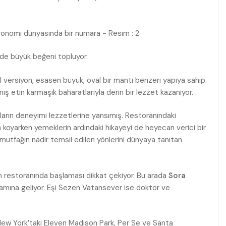
if de büyük beğeni topluyor.
zel versiyon, esasen büyük, oval bir mantı benzeri yapıya sahip.
ş etin karmaşık baharatlarıyla derin bir lezzet kazanıyor.
yılların deneyimi lezzetlerine yansımış. Restoranındaki
a koyarken yemeklerin ardındaki hikayeyi de heyecan verici bir
mutfağın nadir temsil edilen yönlerini dünyaya tanıtan
pon restoranında başlaması dikkat çekiyor. Bu arada
Sora
amına geliyor. Eşi Sezen Vatansever ise doktor ve
a New York’taki Eleven Madison Park, Per Se ve Santa