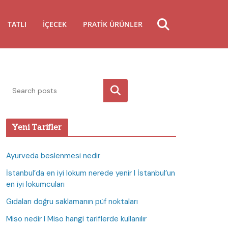
TATLI
İÇECEK
PRATIK ÜRÜNLER
Ara
Yeni Tarifler
Ayurveda beslenmesi nedir
İstanbul’da en iyi lokum nerede yenir I İstanbul’un
en iyi lokumcuları
Gıdaları doğru saklamanın püf noktaları
Miso nedir I Miso hangi tariflerde kullanılır