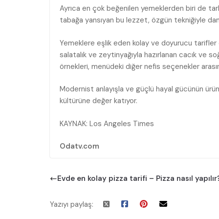
Ayrıca en çok beğenilen yemeklerden biri de tarha
tabağa yansıyan bu lezzet, özgün tekniğiyle dama
Yemeklere eşlik eden kolay ve doyurucu tarifle
salatalık ve zeytinyağıyla hazırlanan cacık ve s
örnekleri, menüdeki diğer nefis seçenekler arasın
Modernist anlayışla ve güçlü hayal gücünün ürü
kültürüne değer katıyor.
KAYNAK: Los Angeles Times
Odatv.com
Evde en kolay pizza tarifi – Pizza nasıl yapılır
Yazıyı paylaş: