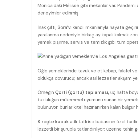
Monica’daki Mélisse gibi mekanlar var. Pandemi 
deneyimler edinmiş.
İnak çifti, Sora’yı kendi imkanlarıyla hayata geçi
yaralanma nedeniyle birkaç ay kapalı kalmak zoru
yemek pişirme, servis ve temizlik gibi tüm opera
Öğle yemeklerinde tavuk ve et kebap, falafel ve 
oldukça doyurucu; ancak asıl lezzetler akşam ye
Örneğin
Çorti (çortu) taplaması,
üç hafta boyu
tuzluluğun mükemmel uyumunu sunan bir yemek. İ
bulunuyor; bunlar kitel hazırlanırken kalan bulgur
Kireçte kabak
adlı tatlı ise babasının özel tari
lezzetli bir şurupla tatlandırılıyor; üzerine tahin ge