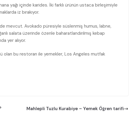
na yağı içinde karides. İki farklı ürünün ustaca birleşimiyle
klarda iz bırakıyor.
r de mevcut. Avokado püresiyle süslenmiş humus, labne,
oğanlı salata üzerinde özenle baharatlandırılmış kebap
da yer alıyor.
nü olan bu restoran ile yemekler, Los Angeles mutfak
?
Mahlepli Tuzlu Kurabiye – Yemek Öğren tarifi