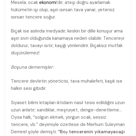
Mesela; ocak
ekonomi
‘dir; ateşi doğru ayarlamak
hükümetin işi olup, aşırı ısırsan tava yanar, yetersiz
ısırsan tencere soğur.
Bıçak ise aslında medyadır; keskin bir dille konuşur ama
aşırı sivri olduğunda kanamaya neden olabilir. Tencereyi
doldurur, tavayı ısıtır, kaşığı yönlendirir. Bıçaksız mutfak
düşünülemez!
Boşuna dememişler:
Tencere devletin yöneticisi, tava muhalefeti, kaşık ise
halkın sesi gibidir.
Siyaset bilimi kitapları iktidarın nasıl tesis edildiğini uzun
uzun anlatır; sandıklar, meşruiyet, denge-denetleme…
Oysa halk, “solgun ekmek, yorgun ocak, sessiz
tencere, vb.” deyimiyle özetlese de Merhum Süleyman
Demirel şöyle demişti:
“Boş tencerenin yıkamayacağı