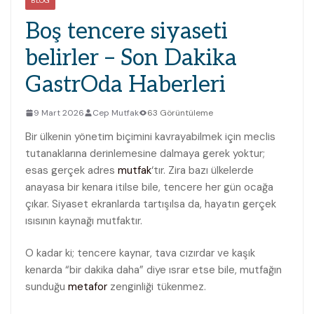
BLOG
Boş tencere siyaseti
belirler – Son Dakika
GastrOda Haberleri
9 Mart 2026
Cep Mutfak
63 Görüntüleme
Bir ülkenin yönetim biçimini kavrayabilmek için meclis
tutanaklarına derinlemesine dalmaya gerek yoktur;
esas gerçek adres
mutfak
‘tır. Zira bazı ülkelerde
anayasa bir kenara itilse bile, tencere her gün ocağa
çıkar. Siyaset ekranlarda tartışılsa da, hayatın gerçek
ısısının kaynağı mutfaktır.
O kadar ki; tencere kaynar, tava cızırdar ve kaşık
kenarda “bir dakika daha” diye ısrar etse bile, mutfağın
sunduğu
metafor
zenginliği tükenmez.