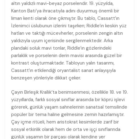
altın yaldızlı mavi-beyaz porselendir. 19. yüzyılda,
Kanton Batı’ya ihracatıyla adını duyurmuş önemli bir
liman kenti olarak öne çıkmıştır. Bu tablo, Cassatt’ın
İzlenimci üslubunun izlerini taşırken; Riddle’ın keskin yüz
hatları ve taktığı mücevherler, porselenin zengin altın
yaldızıyla uyum içerisinde sergilenmektedir. Arka
plandaki soluk mavi tonlar, Riddle’ın gözlerindeki
parlaklık ve porselenin derin mavisi arasında güzel bir
kontrast oluşturmaktadır. Tabloyun yalın tasarımı,
Cassatt’ın etkilendiği oryantalist sanat anlayışıyla
benzeşen yönleriyle dikkat çeker.
Çayın Birleşik Krallık’ta benimsenmesi, özellikle 18. ve 19.
yüzyıllarda, farklı sosyal sınıflar arasında bir köprü işlevi
görerek, günlük yaşam sahnelerinin sanatsal temsilinde
popüler bir tema haline gelmesine zemin hazırlamıştır.
Çay içme ritüeli, hem aristokrat kesimlerde zarif bir
sosyal etkinlik olarak hem de orta ve işçi sınıflarında
günlük yaşamın bir parçası olarak kendine yer