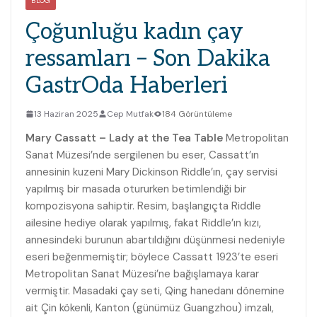
BLOG
Çoğunluğu kadın çay
ressamları – Son Dakika
GastrOda Haberleri
13 Haziran 2025
Cep Mutfak
184 Görüntüleme
Mary Cassatt – Lady at the Tea Table
Metropolitan
Sanat Müzesi’nde sergilenen bu eser, Cassatt’ın
annesinin kuzeni Mary Dickinson Riddle’ın, çay servisi
yapılmış bir masada otururken betimlendiği bir
kompozisyona sahiptir. Resim, başlangıçta Riddle
ailesine hediye olarak yapılmış, fakat Riddle’ın kızı,
annesindeki burunun abartıldığını düşünmesi nedeniyle
eseri beğenmemiştir; böylece Cassatt 1923’te eseri
Metropolitan Sanat Müzesi’ne bağışlamaya karar
vermiştir. Masadaki çay seti, Qing hanedanı dönemine
ait Çin kökenli, Kanton (günümüz Guangzhou) imzalı,