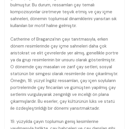
bulmuştur. Bu durum, ressamları çay temalı
kompozisyonlar üretmeye teşvik etmiş ve çay içme
sahneleri, dönemin toplumsal dinamiklerini yansıtan sık
kullanılan bir motif haline gelmiştir.
Catherine of Braganza’nın çayı tanıtmasıyla, erken
dönem resimlerinde çay içme sahneleri daha çok
aristokrat ve elit çevrelerde yer almış, genellikle portre
ya da grup resimlerinin bir unsuru olarak gösterilmiştir.
O dönemde çay masaları ve zarif çay setleri, sosyal
statünün bir simgesi olarak resimlerde öne çıkarılmıştır.
Örneğin, 18. yüzyıl İngiliz ressamları, çay içen soyluların
portrelerinde çay fincanları ve gümüşten yapılmış çay
setlerini vurgulayarak zenginliği ve inceliği ön plana
çıkarmışlardır. Bu eserler, çay kültürünün lüks ve statü
ile özdeşleştirildiği bir dönemi yansıtmaktadır.
19. yüzyılda çayın toplumun geniş kesimlerine
yayılmasıyla birlikte, çay bahçeleri ve çay dansları gibi