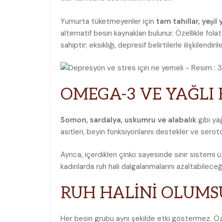
Yumurta tüketmeyenler için
tam tahıllar, yeşil 
alternatif besin kaynakları bulunur. Özellikle fol
sahiptir; eksikliği, depresif belirtilerle ilişkilendirileb
OMEGA-3 VE YAĞLI 
Somon, sardalya, uskumru ve alabalık
gibi yağ
asitleri, beyin fonksiyonlarını destekler ve serot
Ayrıca, içerdikleri çinko sayesinde sinir sistemi ü
kadınlarda ruh hali dalgalanmalarını azaltabilec
RUH HALİNİ OLUMS
Her besin grubu aynı şekilde etki göstermez. Özell