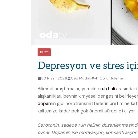
BLOG
Depresyon ve stres iç
30 Nisan 2026
Cep Mutfak
41 Görüntüleme
Bilimsel araştırmalar, yemekle
ruh hali
arasındaki 
alışkanlıkları, beynin kimyasal dengesini belirley
dopamin
gibi nörotransmitterlerin üretimine ka
kalitenize kadar pek çok önemli süreci etkiliyor.
Serotonin, sadece ruh halinin düzenlenmesinde 
oynar. Dopamin ise motivasyon, konsantrasyon ve 