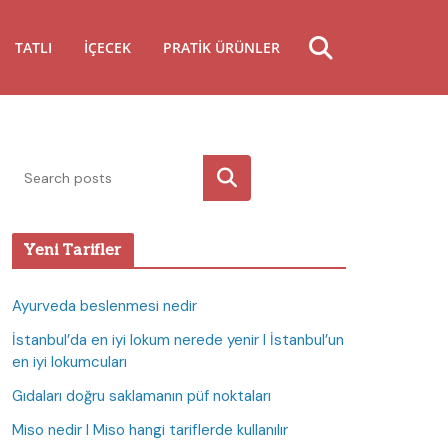
TATLI
İÇECEK
PRATIK ÜRÜNLER
Ara
Yeni Tarifler
Ayurveda beslenmesi nedir
İstanbul’da en iyi lokum nerede yenir I İstanbul’un
en iyi lokumcuları
Gıdaları doğru saklamanın püf noktaları
Miso nedir I Miso hangi tariflerde kullanılır