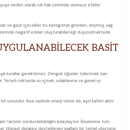
üşüşe neden olarak ruh hali üzerinde olumsuz etkiler
klar ve gazlı içecekler bu kategoriye girerken, doymuş yağ
üzerinde negatif etkiler oluşturabileceği düşünülmektedir.
UYGULANABİLECEK BASİT
şık kurallar gerektirmez. Dengeli öğünler tüketmek, kan
ur. Yeterli miktarda su içmek, odaklanma ve genel iyi
bir unsurdur. Kısa vadede enerji verse de, aşırı kafein alımı
 tarzının sürdürülebilirliğini kolaylaştırır. Beslenme tüm
r zihinsel dengeyi destekleyen sağlam bir temel oluşturur.