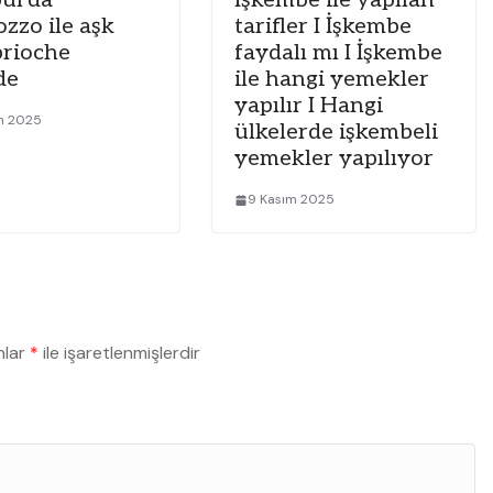
bul’da
İşkembe ile yapılan
ozzo ile aşk
tarifler I İşkembe
brioche
faydalı mı I İşkembe
de
ile hangi yemekler
yapılır I Hangi
ım 2025
ülkelerde işkembeli
yemekler yapılıyor
9 Kasım 2025
nlar
*
ile işaretlenmişlerdir