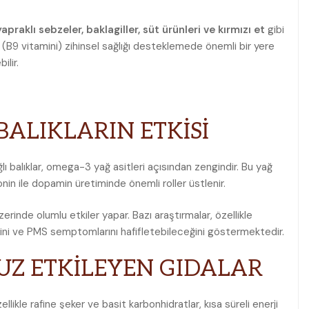
yapraklı sebzeler, baklagiller, süt ürünleri ve kırmızı et
gibi
at (B9 vitamini) zihinsel sağlığı desteklemede önemli bir yere
ilir.
BALIKLARIN ETKİSİ
lı balıklar, omega-3 yağ asitleri açısından zengindir. Bu yağ
onin ile dopamin üretiminde önemli roller üstlenir.
zerinde olumlu etkiler yapar. Bazı araştırmalar, özellikle
eğini ve PMS semptomlarını hafifletebileceğini göstermektedir.
UZ ETKİLEYEN GIDALAR
ikle rafine şeker ve basit karbonhidratlar, kısa süreli enerji