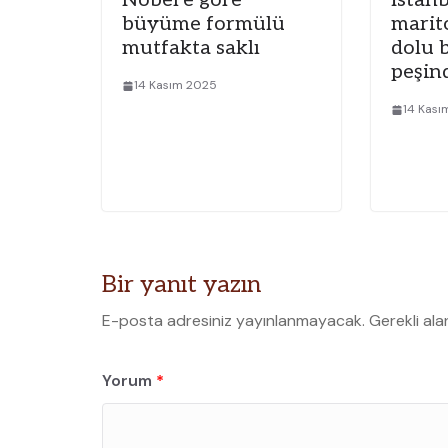
Nobel’e göre
İstan
büyüme formülü
marit
mutfakta saklı
dolu 
peşin
14 Kasım 2025
14 Kas
Bir yanıt yazın
E-posta adresiniz yayınlanmayacak.
Gerekli ala
Yorum
*