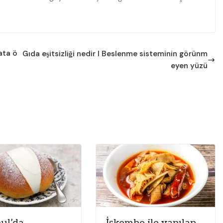
lata ö
Gıda eşitsizliği nedir I Beslenme sisteminin görünm
eyen yüzü