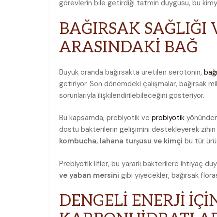
görevlerin bile getirdiği tatmin duygusu, bu kimy
BAĞIRSAK SAĞLIĞI 
ARASINDAKİ BAĞ
Büyük oranda bağırsakta üretilen serotonin,
bağı
getiriyor. Son dönemdeki çalışmalar, bağırsak 
sorunlarıyla ilişkilendirilebileceğini gösteriyor.
Bu kapsamda, prebiyotik ve
probiyotik
yönünden 
dostu bakterilerin gelişimini destekleyerek zihin 
kombucha, lahana turşusu ve kimçi
bu tür ürün
Prebiyotik lifler, bu yararlı bakterilere ihtiyaç du
ve yaban mersini
gibi yiyecekler, bağırsak flora
DENGELİ ENERJİ İÇ