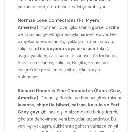
yanlarında seçkin tatların keyfini çıkarabiliyor.
Norman Love Confections (Ft. Myers,
Amerika):
Norman Love, çikolatanın görsel cazibe
de taşıması gerektiği inancıyla hareket ediyor. Her
bir şekerlemede sanatçı yaklaşımını benimseyip,
kalıplara
el ile boyama veya airbrush
tekniği
uygulayarak eşsiz tasarımlar sunuyor. Ardından bu
özenle hazırlanmış kalıpları, Belçika, Fransa ve
İsviçre’den getirilen en kaliteli çikolatayla
dolduruyor.
Richard Donnelly Fine Chocolates (Santa Cruz,
Amerika):
Donnelly, Belçika ve Fransız çikolatalarını
lavanta, chipotle biberi, safran, kakule ve Earl
Grey çayı
gibi sıra dışı malzemelerle birleştirerek,
çikolata deneyimine yeni boyutlar kazandırıyor. Bu
yenilikçi yaklaşım, dükkânını açtıktan yalnızca on yıl