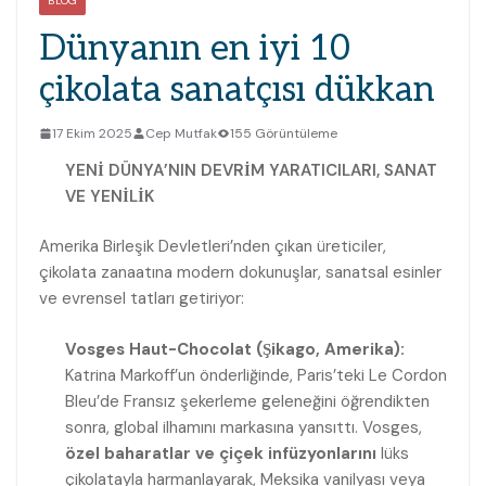
BLOG
Dünyanın en iyi 10
çikolata sanatçısı dükkan
17 Ekim 2025
Cep Mutfak
155 Görüntüleme
YENİ DÜNYA’NIN DEVRİM YARATICILARI, SANAT
VE YENİLİK
Amerika Birleşik Devletleri’nden çıkan üreticiler,
çikolata zanaatına modern dokunuşlar, sanatsal esinler
ve evrensel tatları getiriyor:
Vosges Haut-Chocolat (Şikago, Amerika):
Katrina Markoff’un önderliğinde, Paris’teki Le Cordon
Bleu’de Fransız şekerleme geleneğini öğrendikten
sonra, global ilhamını markasına yansıttı. Vosges,
özel baharatlar ve çiçek infüzyonlarını
lüks
çikolatayla harmanlayarak, Meksika vanilyası veya