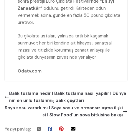
sonra prestijli Euro Çikolata Festivali’nde
“En İyi
Zanaatkâr”
ödülünü getirdi. Kaliteden ödün
vermemek adına, günde en fazla 50 pound çikolata
üretiyor.
Bu çikolata ustaları, yalnızca tatlı bir kaçamak
sunmuyor; her biri kendine ait hikayesi, sanatsal
imzası ve titizlikle korunmuş zanaat anlayışı ile
çikolata dünyasının zirvesinde yer alıyor.
Odatv.com
Balık tuzlama nedir I Balık tuzlama nasıl yapılır I Dünya
nın en ünlü tuzlanmış balık çeşitleri
Soya sosu zararlı mı I Soya sosu ve ormansızlaşma ilişki
si I Slow Food’un soya bitkisine bakışı
Yazıyı paylaş: