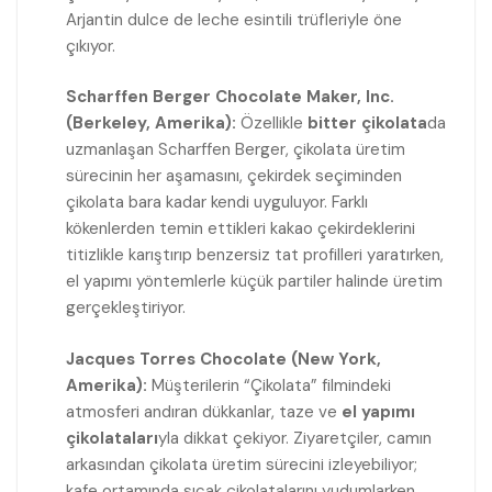
Arjantin dulce de leche esintili trüfleriyle öne
çıkıyor.
Scharffen Berger Chocolate Maker, Inc.
(Berkeley, Amerika):
Özellikle
bitter çikolata
da
uzmanlaşan Scharffen Berger, çikolata üretim
sürecinin her aşamasını, çekirdek seçiminden
çikolata bara kadar kendi uyguluyor. Farklı
kökenlerden temin ettikleri kakao çekirdeklerini
titizlikle karıştırıp benzersiz tat profilleri yaratırken,
el yapımı yöntemlerle küçük partiler halinde üretim
gerçekleştiriyor.
Jacques Torres Chocolate (New York,
Amerika):
Müşterilerin “Çikolata” filmindeki
atmosferi andıran dükkanlar, taze ve
el yapımı
çikolataları
yla dikkat çekiyor. Ziyaretçiler, camın
arkasından çikolata üretim sürecini izleyebiliyor;
kafe ortamında sıcak çikolatalarını yudumlarken