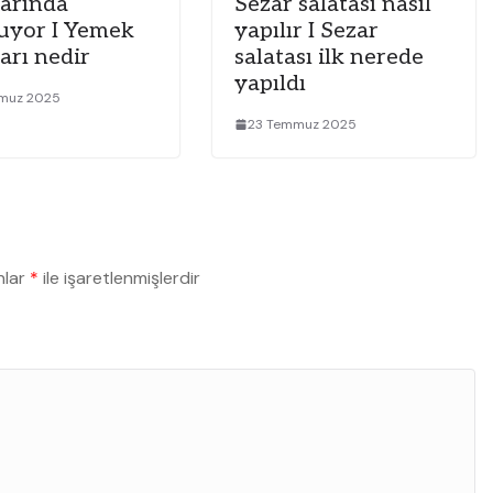
larında
Sezar salatası nasıl
uyor I Yemek
yapılır I Sezar
arı nedir
salatası ilk nerede
yapıldı
muz 2025
23 Temmuz 2025
nlar
*
ile işaretlenmişlerdir