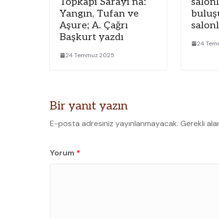
Topkapı Sarayı’na:
salon
Yangın, Tufan ve
buluş
Aşure; A. Çağrı
salonl
Başkurt yazdı
24 Tem
24 Temmuz 2025
Bir yanıt yazın
E-posta adresiniz yayınlanmayacak.
Gerekli ala
Yorum
*