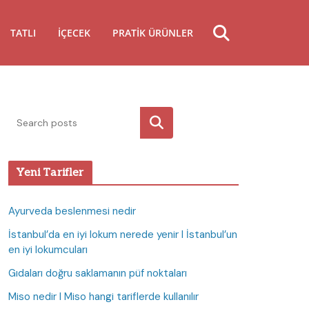
TATLI
İÇECEK
PRATIK ÜRÜNLER
Ara
Yeni Tarifler
Ayurveda beslenmesi nedir
İstanbul’da en iyi lokum nerede yenir I İstanbul’un
en iyi lokumcuları
Gıdaları doğru saklamanın püf noktaları
Miso nedir I Miso hangi tariflerde kullanılır