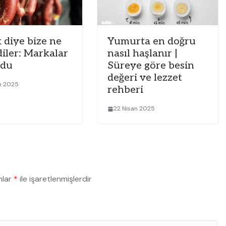
 diye bize ne
Yumurta en doğru
diler: Markalar
nasıl haşlanır |
ldu
Süreye göre besin
değeri ve lezzet
n 2025
rehberi
22 Nisan 2025
nlar
*
ile işaretlenmişlerdir