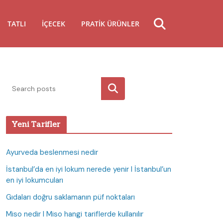
TATLI
İÇECEK
PRATIK ÜRÜNLER
Ara
Yeni Tarifler
Ayurveda beslenmesi nedir
İstanbul’da en iyi lokum nerede yenir I İstanbul’un
en iyi lokumcuları
Gıdaları doğru saklamanın püf noktaları
Miso nedir I Miso hangi tariflerde kullanılır