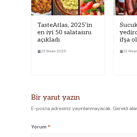
TasteAtlas, 2025’in
Sucuk
en iyi 50 salatasını
yedir
açıkladı
ifşa o
23 Nisan 2025
22 Nisa
Bir yanıt yazın
E-posta adresiniz yayınlanmayacak.
Gerekli ala
Yorum
*