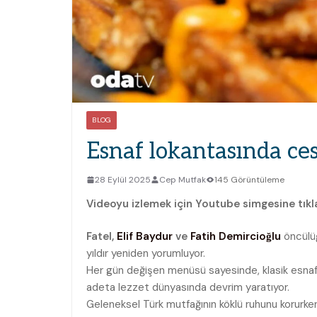
BLOG
Esnaf lokantasında ces
28 Eylül 2025
Cep Mutfak
145 Görüntüleme
Videoyu izlemek için Youtube simgesine tıkla
Fatel
,
Elif Baydur
ve
Fatih Demircioğlu
öncülü
yıldır yeniden yorumluyor.
Her gün değişen menüsü sayesinde, klasik esnaf 
adeta lezzet dünyasında devrim yaratıyor.
Geleneksel Türk mutfağının köklü ruhunu korurken, 