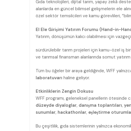
Gıda teknolojileri, dijital tarım, yapay zekâ deste
alanlarda en güncel bilimsel gelişmelerin ele alı
özel sektör temsilcileri ve kamu görevlileri, “bili
El Ele Girişimi Yatırım Forumu (Hand-in-Han
Yatırım, dönüşümün kalıcı olabilmesi için vazgeçi
sürdürülebilir tarım projeleri için kamu-özel iş birl
ve tarımsal finansman alanlarında somut yatırım f
Tüm bu öğeler bir araya geldiğinde, WFF yalnızca
laboratuvarı
haline geliyor.
Etkinliklerin Zengin Dokusu
WFF programı, geleneksel panellerin ötesinde can
düzeyde diyaloglar
,
danışma toplantıları
,
yen
sunumlar
,
hackathonlar
,
eşleştirme oturumla
Bu çeşitlilik, gıda sistemlerinin yalnızca ekonomi