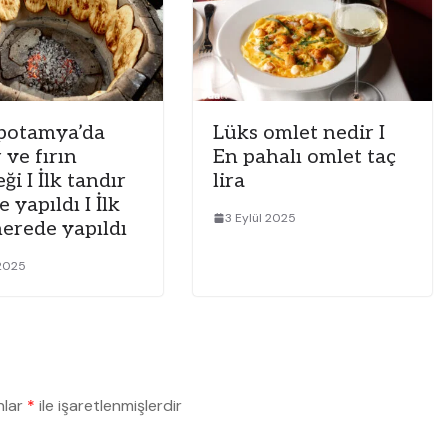
potamya’da
Lüks omlet nedir I
 ve fırın
En pahalı omlet taç
ği I İlk tandır
lira
 yapıldı I İlk
3 Eylül 2025
nerede yapıldı
 2025
nlar
*
ile işaretlenmişlerdir