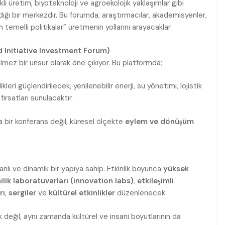
kli üretim, biyoteknoloji ve agroekolojik yaklaşımlar gibi
ndığı bir merkezdir. Bu forumda; araştırmacılar, akademisyenler,
m temelli politikalar” üretmenin yollarını arayacaklar.
d Initiative Investment Forum)
lmez bir unsur olarak öne çıkıyor. Bu platformda;
ikleri güçlendirilecek, yenilenebilir enerji, su yönetimi, lojistik
ırsatları sunulacaktır.
 bir konferans değil, küresel ölçekte
eylem ve dönüşüm
lı ve dinamik bir yapıya sahip. Etkinlik boyunca
yüksek
ilik laboratuvarları (innovation labs)
,
etkileşimli
rı
,
sergiler
ve
kültürel etkinlikler
düzenlenecek.
k değil, aynı zamanda kültürel ve insani boyutlarının da