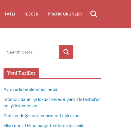
TATLI
İÇECEK
PRATIK ÜRÜNLER
Ara
Yeni Tarifler
Ayurveda beslenmesi nedir
İstanbul’da en iyi lokum nerede yenir I İstanbul’un
en iyi lokumcuları
Gıdaları doğru saklamanın püf noktaları
Miso nedir I Miso hangi tariflerde kullanılır