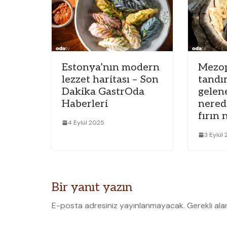
Estonya’nın modern
Mezo
lezzet haritası – Son
tandır
Dakika GastrOda
gelene
Haberleri
nerede
fırın 
4 Eylül 2025
3 Eylül
Bir yanıt yazın
E-posta adresiniz yayınlanmayacak.
Gerekli ala