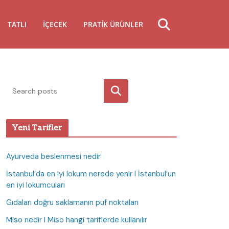
TATLI
İÇECEK
PRATIK ÜRÜNLER
Ara
Yeni Tarifler
Ayurveda beslenmesi nedir
İstanbul’da en iyi lokum nerede yenir I İstanbul’un
en iyi lokumcuları
Gıdaları doğru saklamanın püf noktaları
Miso nedir I Miso hangi tariflerde kullanılır