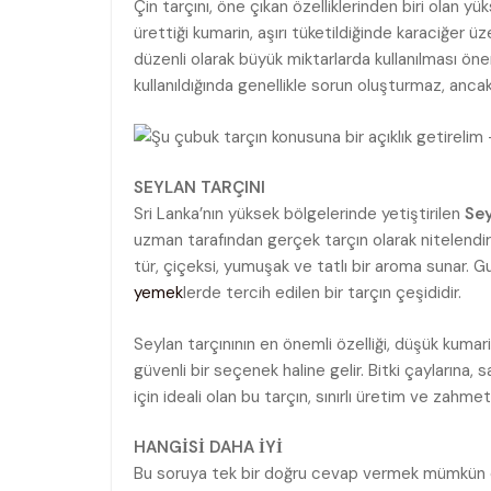
Çin tarçını, öne çıkan özelliklerinden biri olan yü
ürettiği kumarin, aşırı tüketildiğinde karaciğer üz
düzenli olarak büyük miktarlarda kullanılması öne
kullanıldığında genellikle sorun oluşturmaz, anca
SEYLAN TARÇINI
Sri Lanka’nın yüksek bölgelerinde yetiştirilen
Sey
uzman tarafından gerçek tarçın olarak nitelendiril
tür, çiçeksi, yumuşak ve tatlı bir aroma sunar. G
yemek
lerde tercih edilen bir tarçın çeşididir.
Seylan tarçınının en önemli özelliği, düşük kumar
güvenli bir seçenek haline gelir. Bitki çaylarına,
için ideali olan bu tarçın, sınırlı üretim ve zahmet
HANGİSİ DAHA İYİ
Bu soruya tek bir doğru cevap vermek mümkün değ