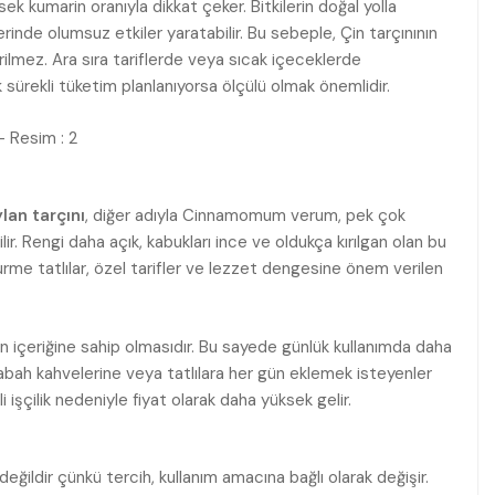
ksek kumarin oranıyla dikkat çeker. Bitkilerin doğal yolla
erinde olumsuz etkiler yaratabilir. Bu sebeple, Çin tarçınının
rilmez. Ara sıra tariflerde veya sıcak içeceklerde
k sürekli tüketim planlanıyorsa ölçülü olmak önemlidir.
lan tarçını
, diğer adıyla Cinnamomum verum, pek çok
ir. Rengi daha açık, kabukları ince ve oldukça kırılgan olan bu
urme tatlılar, özel tarifler ve lezzet dengesine önem verilen
in içeriğine sahip olmasıdır. Bu sayede günlük kullanımda daha
 sabah kahvelerine veya tatlılara her gün eklemek isteyenler
li işçilik nedeniyle fiyat olarak daha yüksek gelir.
ildir çünkü tercih, kullanım amacına bağlı olarak değişir.