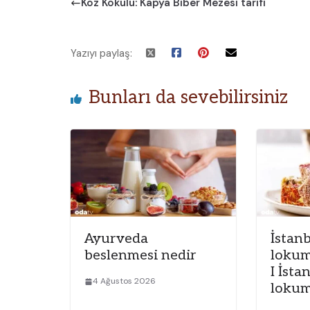
Köz Kokulu: Kapya Biber Mezesi tarifi
Yazıyı paylaş:
Bunları da sevebilirsiniz
Ayurveda
İstanb
beslenmesi nedir
lokum
I İsta
4 Ağustos 2026
lokum