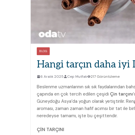
BLOG
Hangi tarçın daha iyi I
6 Aralık 2025
Cep Mutfak
217 Görüntüleme
Beslenme uzmanlarının sık sık faydalarından bah
çapında en çok tercih edilen çeşidi
Çin tarçını
‘
Güneydoğu Asya’da yoğun olarak yetiştirilir. Reng
aroması, zaman zaman hafif acımsı bir tat ile birl
neredeyse tamamı, işte bu çeşittendir.
ÇİN TARÇINI