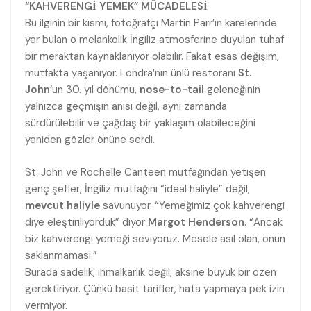
“KAHVERENGİ YEMEK” MÜCADELESİ
Bu ilginin bir kısmı, fotoğrafçı Martin Parr’ın karelerinde
yer bulan o melankolik İngiliz atmosferine duyulan tuhaf
bir meraktan kaynaklanıyor olabilir. Fakat esas değişim,
mutfakta yaşanıyor. Londra’nın ünlü restoranı
St.
John
‘un 30. yıl dönümü,
nose-to-tail
geleneğinin
yalnızca geçmişin anısı değil, aynı zamanda
sürdürülebilir ve çağdaş bir yaklaşım olabileceğini
yeniden gözler önüne serdi.
St. John ve Rochelle Canteen mutfağından yetişen
genç şefler, İngiliz mutfağını “ideal haliyle” değil,
mevcut haliyle
savunuyor. “Yemeğimiz çok kahverengi
diye eleştiriliyorduk” diyor
Margot Henderson
. “Ancak
biz kahverengi yemeği seviyoruz. Mesele asıl olan, onun
saklanmaması.”
Burada sadelik, ihmalkarlık değil; aksine büyük bir özen
gerektiriyor. Çünkü basit tarifler, hata yapmaya pek izin
vermiyor.