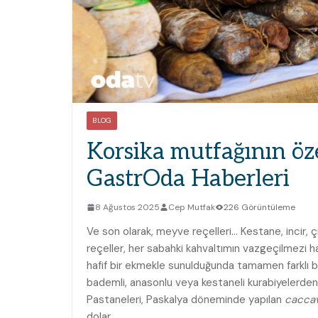
BLOG
Korsika mutfağının öze
GastrOda Haberleri
8 Ağustos 2025
Cep Mutfak
226 Görüntüleme
Ve son olarak, meyve reçelleri… Kestane, incir,
reçeller, her sabahki kahvaltımın vazgeçilmezi h
hafif bir ekmekle sunulduğunda tamamen farklı bi
bademli, anasonlu veya kestaneli kurabiyelerde
Pastaneleri, Paskalya döneminde yapılan
caccav
dolar.