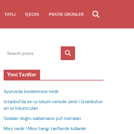
TATLI
İÇECEK
PRATIK ÜRÜNLER
Ara
Yeni Tarifler
Ayurveda beslenmesi nedir
İstanbul’da en iyi lokum nerede yenir I İstanbul’un
en iyi lokumcuları
Gıdaları doğru saklamanın püf noktaları
Miso nedir I Miso hangi tariflerde kullanılır