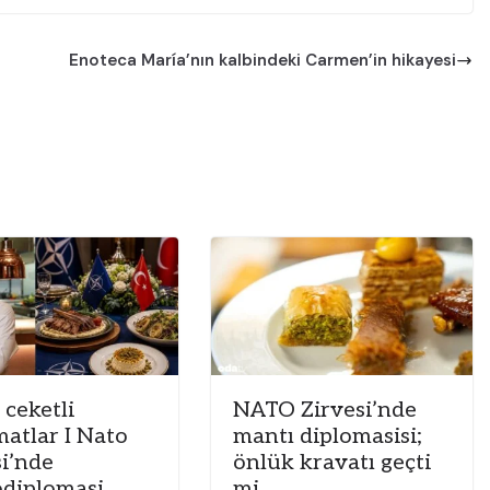
Enoteca María’nın kalbindeki Carmen’in hikayesi
 ceketli
NATO Zirvesi’nde
matlar I Nato
mantı diplomasisi;
si’nde
önlük kravatı geçti
odiplomasi
mi