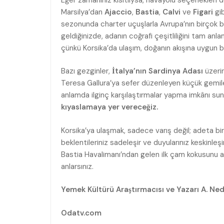
Marsilya’dan
Ajaccio
,
Bastia
,
Calvi
ve
Figari
gib
sezonunda charter uçuşlarla Avrupa’nın birçok
geldiğinizde, adanın coğrafi çeşitliliğini tam anl
çünkü Korsika’da ulaşım, doğanın akışına uygun bi
Bazı gezginler,
İtalya’nın Sardinya Adası
üzeri
Teresa Gallura’ya sefer düzenleyen küçük gemil
anlamda ilginç karşılaştırmalar yapma imkânı sun
kıyaslamaya yer vereceğiz.
Korsika’ya ulaşmak, sadece varış değil; adeta bir
beklentileriniz sadeleşir ve duyularınız keskinle
Bastia Havalimanı’ndan gelen ilk çam kokusunu al
anlarsınız.
Yemek Kültürü Araştırmacısı ve Yazarı A. Ned
Odatv.com