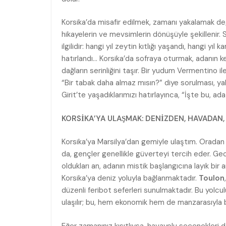
Korsika’da misafir edilmek, zamanı yakalamak de
hikayelerin ve mevsimlerin dönüşüyle şekillenir.
ilgilidir: hangi yıl zeytin kıtlığı yaşandı, hangi y
hatırlandı… Korsika’da sofraya oturmak, adanın k
dağların serinliğini taşır. Bir yudum Vermentino il
“Bir tabak daha almaz mısın?” diye sorulması, yal
Girit’te yaşadıklarımızı hatırlayınca, “İşte bu, ad
KORSİKA’YA ULAŞMAK: DENİZDEN, HAVADAN
Korsika’ya Marsilya’dan gemiyle ulaştım. Oradan
da, gençler genellikle güverteyi tercih eder. Gec
oldukları an, adanın mistik başlangıcına layık bir 
Korsika’ya deniz yoluyla bağlanmaktadır.
Toulon
düzenli feribot seferleri sunulmaktadır. Bu yolc
ulaşılır; bu, hem ekonomik hem de manzarasıyla 
Eğer zamanınız kısıtlıysa, havayolu seçenekleri 