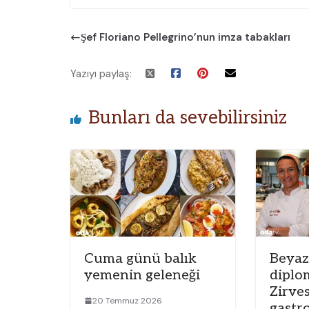
Şef Floriano Pellegrino’nun imza tabakları
Yazıyı paylaş:
Bunları da sevebilirsiniz
Cuma günü balık
Beyaz
yemenin geleneği
diplo
Zirve
20 Temmuz 2026
gastr