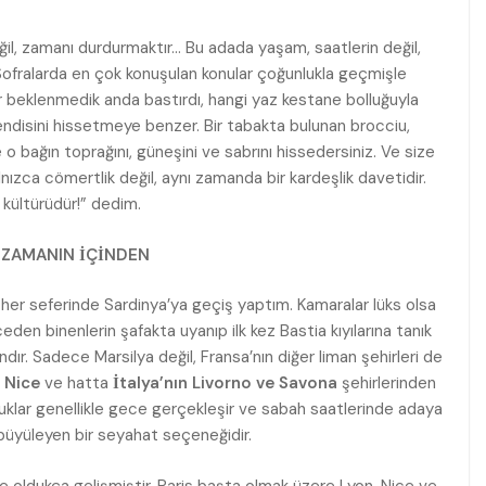
ğil, zamanı durdurmaktır… Bu adada yaşam, saatlerin değil,
 Sofralarda en çok konuşulan konular çoğunlukla geçmişle
ıl kar beklenmedik anda bastırdı, hangi yaz kestane bolluğuyla
endisini hissetmeye benzer. Bir tabakta bulunan brocciu,
e o bağın toprağını, güneşini ve sabrını hissedersiniz. Ve size
nızca cömertlik değil, aynı zamanda bir kardeşlik davetidir.
a kültürüdür!” dedim.
, ZAMANIN İÇİNDEN
 her seferinde Sardinya’ya geçiş yaptım. Kamaralar lüks olsa
eden binenlerin şafakta uyanıp ilk kez Bastia kıyılarına tanık
andır. Sadece Marsilya değil, Fransa’nın diğer liman şehirleri de
,
Nice
ve hatta
İtalya’nın Livorno ve Savona
şehirlerinden
uluklar genellikle gece gerçekleşir ve sabah saatlerinde adaya
büyüleyen bir seyahat seçeneğidir.
de oldukça gelişmiştir. Paris başta olmak üzere Lyon, Nice ve