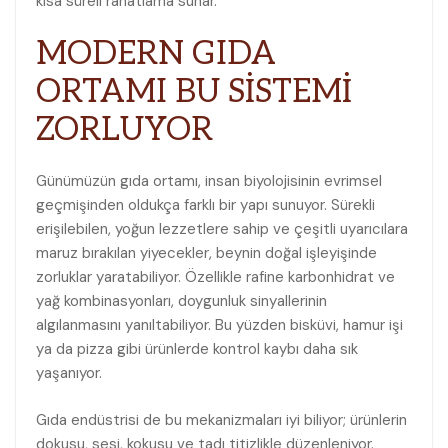
kısa süreli rahatlama sunar.
MODERN GIDA
ORTAMI BU SİSTEMİ
ZORLUYOR
Günümüzün gıda ortamı, insan biyolojisinin evrimsel
geçmişinden oldukça farklı bir yapı sunuyor. Sürekli
erişilebilen, yoğun lezzetlere sahip ve çeşitli uyarıcılara
maruz bırakılan yiyecekler, beynin doğal işleyişinde
zorluklar yaratabiliyor. Özellikle rafine karbonhidrat ve
yağ kombinasyonları, doygunluk sinyallerinin
algılanmasını yanıltabiliyor. Bu yüzden bisküvi, hamur işi
ya da pizza gibi ürünlerde kontrol kaybı daha sık
yaşanıyor.
Gıda endüstrisi de bu mekanizmaları iyi biliyor; ürünlerin
dokusu, sesi, kokusu ve tadı titizlikle düzenleniyor.