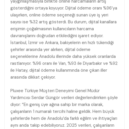
yaygınlaşmasıyla birlikte online harcamaların artış
gösterdiğini ortaya koyuyor. Dijital ödeme oranı %96’ya
ulaşırken, online ödeme seçeneği sunan üye iş yeri
sayısı ise %32 artış gösterdi. Bu durum, dijital kanallara
erişimin çoğalmasının kullanıcıların harcama
davranışlarını doğrudan etkilediğini işaret ediyor.
İstanbul, İzmir ve Ankara, bakiyelerin en hızlı tükendiği
şehirler arasında yer alırken, dijital ödeme
seçeneklerine Anadolu illerinde daha yüksek oranlarda
rastlanıyor. %96 oranı ile Van, %93 ile Diyarbakır ve %92
ile Hatay, dijital ödeme kullanımında öne çıkan iller
arasında dikkat çekiyor.
Pluxee Türkiye Müşteri Deneyimi Genel Müdür
Yardımcısı Serdar Güngör verileri değerlendirirken şöyle
diyor: “En geniş üye ağına sahip bir marka olarak,
çalışanların 1 numaralı tercihi haline geldik. Hem büyük
şehirlerde hem de Anadolu’da farklı eğilim ve ihtiyaçları
aynı anda takip edebiliyoruz. 2025 verileri, çalışanların