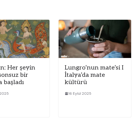
n: Her şeyin
Lungro’nun mate’si I
sonsuz bir
İtalya’da mate
a başladı
kültürü
l 2025
16 Eylül 2025