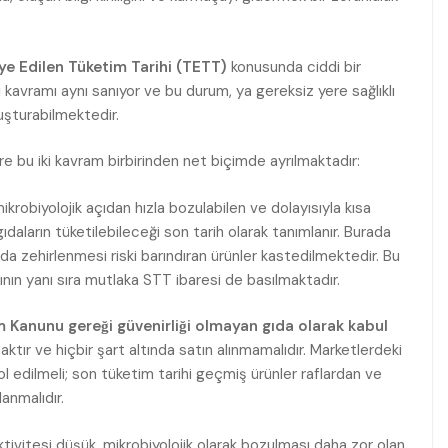
ye Edilen Tüketim Tarihi (TETT)
konusunda ciddi bir
ki kavramı aynı sanıyor ve bu durum, ya gereksiz yere sağlıklı
luşturabilmektedir.
e bu iki kavram birbirinden net biçimde ayrılmaktadır:
mikrobiyolojik açıdan hızla bozulabilen ve dolayısıyla kısa
gıdaların tüketilebileceği son tarih olarak tanımlanır. Burada
ıda zehirlenmesi riski barındıran ürünler kastedilmektedir. Bu
rının yanı sıra mutlaka STT ibaresi de basılmaktadır.
m Kanunu gereği güvenirliği olmayan gıda olarak kabul
ktır ve hiçbir şart altında satın alınmamalıdır. Marketlerdeki
rol edilmeli; son tüketim tarihi geçmiş ürünler raflardan ve
lanmalıdır.
ktivitesi düşük, mikrobiyolojik olarak bozulması daha zor olan