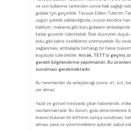
ve son kullanma tarihinden sonra halk sağlığı risk
gıdalar için geçerlidir. Tavsiye Edilen Tüketim T
uygun şekilde saklandığında, ürünün kendine has öz
bakliyat, makarna gibi kuru gıdaların ambalajında T
kadar güvenle tüketilebilir. Risk düzeyinin düşü
koku gibi kalite özelliklerini yitirmeyebilir. Bu n
sağlanması, ambalajda herhangi bir hasar bulunmam
koşuluyla tüketilebilir.
Ancak, TETT’si geçmiş ürü
gerekli bilgilendirme yapılmalıdır. Bu ürünler
sunulması gerekmektedir.
Bu tanımlardan da anlaşılacağı üzere, et, süt, ba
yer almaz.
Yazılı ve görsel medyada çıkan haberlerde, etike
rastlanmaktadır. Bu durum, gıda denetimlerine il
ibaresi bulunan bir köftenin satışa sunulması, hat
alması yasa ve yönetmeliklere aykırıdır, kabul ed