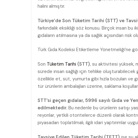
halini almıştır.
Türkiye’de Son Tüketim Tarihi (STT) ve Tavsi
farkındalık eksikliği söz konusu. Birçok insan bu i
gıdaların atılmasına ya da sağlık açısından risk o
Türk Gıda Kodeksi Etiketleme Yönetmeliği’ne gör
Son
Tüketim Tarihi
(STT)
, su aktivitesi yüksek, 
sürede insan sağlığı için tehlike oluşturabilecek 
özellikle et, süt, yumurta gibi hızla bozulan ve g
tür ürünlerin ambalajları üzerine, saklama koşulla
STT’si geçen gıdalar, 5996 sayılı Gıda ve Ye
edilmektedir.
Bu nedenle bu ürünlerin satışı yasa
reyonlar, yetkili otoritelerce düzenli olarak kont
piyasadan toplatılmalı, ilgili idari yaptırımlar uygu
Tavsiye Edilen Tüketim Tarihi (TETT)
ise su a