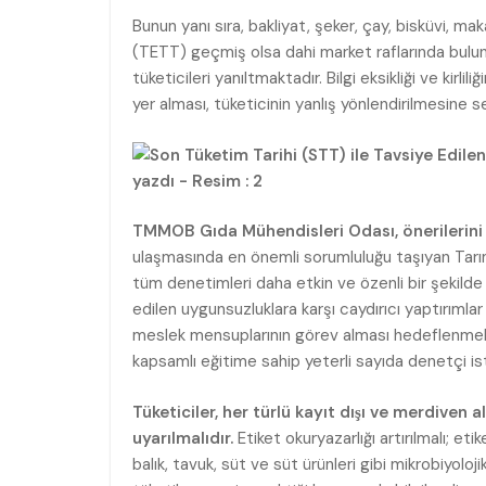
Bunun yanı sıra, bakliyat, şeker, çay, bisküvi, mak
(TETT) geçmiş olsa dahi market raflarında bulun
tüketicileri yanıltmaktadır. Bilgi eksikliği ve kirl
yer alması, tüketicinin yanlış yönlendirilmesine 
TMMOB Gıda Mühendisleri Odası, önerilerini y
ulaşmasında en önemli sorumluluğu taşıyan Tarım
tüm denetimleri daha etkin ve özenli bir şekilde 
edilen uygunsuzluklara karşı caydırıcı yaptırımla
meslek mensuplarının görev alması hedeflenmeli 
kapsamlı eğitime sahip yeterli sayıda denetçi is
Tüketiciler, her türlü kayıt dışı ve merdiven
uyarılmalıdır.
Etiket okuryazarlığı artırılmalı; et
balık, tavuk, süt ve süt ürünleri gibi mikrobiyolo