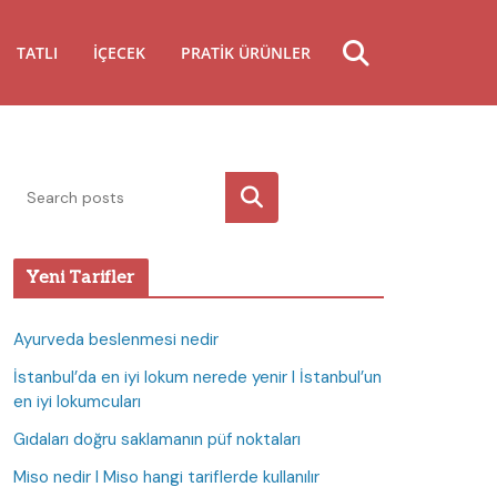
TATLI
İÇECEK
PRATIK ÜRÜNLER
Ara
Yeni Tarifler
Ayurveda beslenmesi nedir
İstanbul’da en iyi lokum nerede yenir I İstanbul’un
en iyi lokumcuları
Gıdaları doğru saklamanın püf noktaları
Miso nedir I Miso hangi tariflerde kullanılır