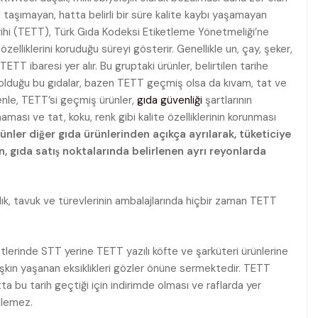
i taşımayan, hatta belirli bir süre kalite kaybı yaşamayan
arihi (TETT), Türk Gıda Kodeksi Etiketleme Yönetmeliği’ne
elliklerini koruduğu süreyi gösterir. Genellikle un, çay, şeker,
ETT ibaresi yer alır. Bu gruptaki ürünler, belirtilen tarihe
k olduğu bu gıdalar, bazen TETT geçmiş olsa da kıvam, tat ve
edenle, TETT’si geçmiş ürünler,
gıda güvenliği
şartlarının
ası ve tat, koku, renk gibi kalite özelliklerinin korunması
nler diğer gıda ürünlerinden açıkça ayrılarak, tüketiciye
in, gıda satış noktalarında belirlenen ayrı reyonlarda
lık, tavuk ve türevlerinin ambalajlarında hiçbir zaman TETT
tlerinde STT yerine TETT yazılı köfte ve şarküteri ürünlerine
işkin yaşanan eksiklikleri gözler önüne sermektedir. TETT
ta bu tarih geçtiği için indirimde olması ve raflarda yer
ilemez.