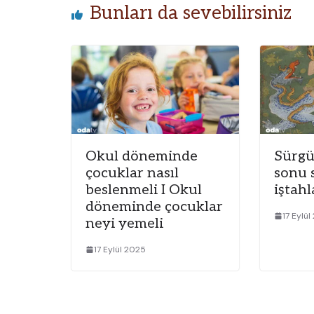
Bunları da sevebilirsiniz
Okul döneminde
Sürgü
çocuklar nasıl
sonu 
beslenmeli I Okul
iştahl
döneminde çocuklar
17 Eylü
neyi yemeli
17 Eylül 2025