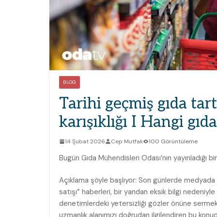
BLOG
Tarihi geçmiş gıda ta
karışıklığı I Hangi gıd
14 Şubat 2026
Cep Mutfak
100 Görüntüleme
Bugün Gıda Mühendisleri Odası’nın yayınladığı b
Açıklama şöyle başlıyor: Son günlerde medyada sık
satışı” haberleri, bir yandan eksik bilgi nedeniyle
denetimlerdeki yetersizliği gözler önüne serme
uzmanlık alanımızı doğrudan ilgilendiren bu konuda