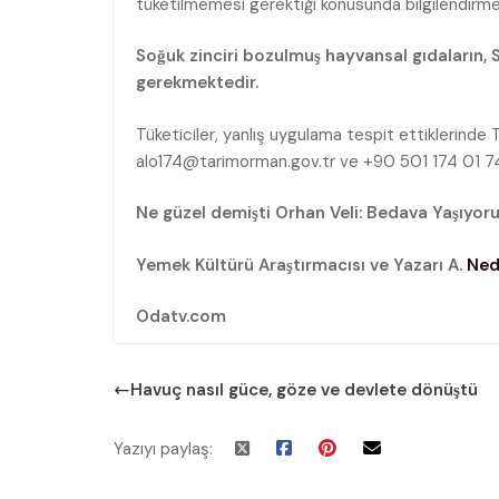
tüketilmemesi gerektiği konusunda bilgilendirme 
Soğuk zinciri bozulmuş hayvansal gıdaların, 
gerekmektedir.
Tüketiciler, yanlış uygulama tespit ettiklerinde 
alo174@tarimorman.gov.tr ve +90 501 174 01 74 
Ne güzel demişti Orhan Veli: Bedava Yaşıyor
Yemek Kültürü Araştırmacısı ve Yazarı A.
Ned
Odatv.com
Havuç nasıl güce, göze ve devlete dönüştü
Yazıyı paylaş: