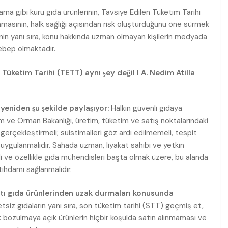
arna gibi kuru gıda ürünlerinin, Tavsiye Edilen Tüketim Tarihi
masının, halk sağlığı açısından risk oluşturduğunu öne sürmek
iliğinin yanı sıra, konu hakkında uzman olmayan kişilerin medyada
sebep olmaktadır.
eniden şu şekilde paylaşıyor:
Halkın güvenli gıdaya
 ve Orman Bakanlığı, üretim, tüketim ve satış noktalarındaki
gerçekleştirmeli; suistimalleri göz ardı edilmemeli, tespit
r uygulanmalıdır. Sahada uzman, liyakat sahibi ve yetkin
ve özellikle gıda mühendisleri başta olmak üzere, bu alanda
tihdamı sağlanmalıdır.
 altı gıda ürünlerinden uzak durmaları konusunda
iketsiz gıdaların yanı sıra, son tüketim tarihi (STT) geçmiş et,
jik bozulmaya açık ürünlerin hiçbir koşulda satın alınmaması ve