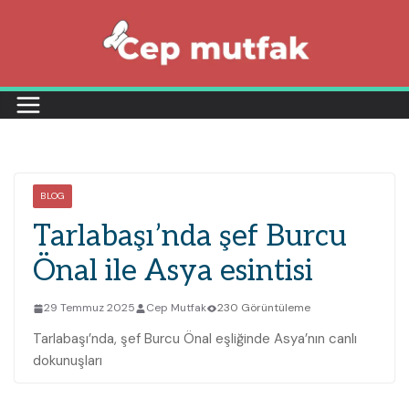
Skip
to
content
BLOG
Tarlabaşı’nda şef Burcu
Önal ile Asya esintisi
29 Temmuz 2025
Cep Mutfak
230 Görüntüleme
Tarlabaşı’nda, şef Burcu Önal eşliğinde Asya’nın canlı
dokunuşları