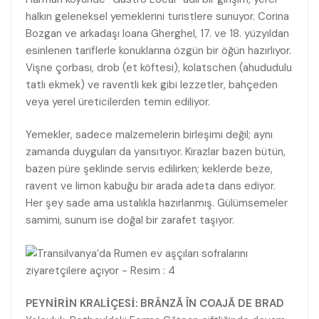
halkın geleneksel yemeklerini turistlere sunuyor. Corina
Bozgan ve arkadaşı Ioana Gherghel, 17. ve 18. yüzyıldan
esinlenen tariflerle konuklarına özgün bir öğün hazırlıyor.
Vişne çorbası, drob (et köftesi), kolatschen (ahududulu
tatlı ekmek) ve raventli kek gibi lezzetler, bahçeden
veya yerel üreticilerden temin ediliyor.
Yemekler, sadece malzemelerin birleşimi değil; aynı
zamanda duyguları da yansıtıyor. Kirazlar bazen bütün,
bazen püre şeklinde servis edilirken; keklerde beze,
ravent ve limon kabuğu bir arada adeta dans ediyor.
Her şey sade ama ustalıkla hazırlanmış. Gülümsemeler
samimi, sunum ise doğal bir zarafet taşıyor.
PEYNİRİN KRALİÇESİ: BRÂNZĂ ÎN COAJĂ DE BRAD