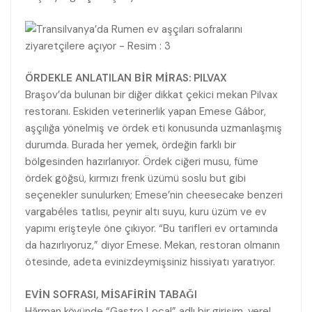
ÖRDEKLE ANLATILAN BİR MİRAS: PILVAX
Braşov’da bulunan bir diğer dikkat çekici mekan Pilvax
restoranı. Eskiden veterinerlik yapan Emese Gábor,
aşçılığa yönelmiş ve ördek eti konusunda uzmanlaşmış
durumda. Burada her yemek, ördeğin farklı bir
bölgesinden hazırlanıyor. Ördek ciğeri musu, füme
ördek göğsü, kırmızı frenk üzümü soslu but gibi
seçenekler sunulurken; Emese’nin cheesecake benzeri
vargabéles tatlısı, peynir altı suyu, kuru üzüm ve ev
yapımı erişteyle öne çıkıyor. “Bu tarifleri ev ortamında
da hazırlıyoruz,” diyor Emese. Mekan, restoran olmanın
ötesinde, adeta evinizdeymişsiniz hissiyatı yaratıyor.
EVİN SOFRASI, MİSAFİRİN TABAĞI
Hărman köyünde “Gastro Local” adlı bir girişim, yerel