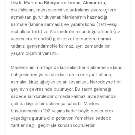
köyde
Marilena Băcişor ve kocası Alexandru
,
mutfaklarını, mahzenlerini ve sofralarını ziyaretçilere
açmaktan gurur duyarlar. Marilena’nın hazırladığı
sarmale (lahana sarması), ev yapımı lichiu (tatlı-ekşi
muhallebi tartı) ve Alexandru’nun sunduğu pălincă (ev
yapımı erik brendisi) gibi lezzetler sadece damak
tadınızı şenlendirmekle kalmaz, aynı zamanda bir
yaşam biçimini yansıtır.
Marilena’nın mutfağında kullanılan her malzeme ya kendi
bahçesinden ya da ahırdan temin ediliyor. Lahana,
asmalar, kiraz ağaçları ve arı kovanları… Neredeyse her
şey evin çevresinde bulunuyor. Bu tarım geleneği
sadece sürdürülebilir olmakla kalmaz, aynı zamanda
çok da kişisel bir dokunuşa sahiptir. Marilena,
büyükannesinin 103 yaşına kadar böyle beslenerek
yaşadığını gururla dile getiriyor. Yemekler, sadece
tarifler değil; geçmişle kurulan köprülerdir.