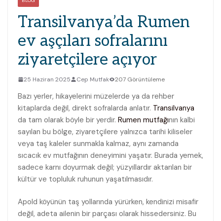
BLOG
Transilvanya’da Rumen
ev aşçıları sofralarını
ziyaretçilere açıyor
25 Haziran 2025
Cep Mutfak
207 Görüntüleme
Bazı yerler, hikayelerini müzelerde ya da rehber
kitaplarda değil, direkt sofralarda anlatır.
Transilvanya
da tam olarak böyle bir yerdir.
Rumen mutfağı
nın kalbi
sayılan bu bölge, ziyaretçilere yalnızca tarihi kiliseler
veya taş kaleler sunmakla kalmaz, aynı zamanda
sıcacık ev mutfağının deneyimini yaşatır. Burada yemek,
sadece karnı doyurmak değil; yüzyıllardır aktarılan bir
kültür ve topluluk ruhunun yaşatılmasıdır.
Apold köyünün taş yollarında yürürken, kendinizi misafir
değil, adeta ailenin bir parçası olarak hissedersiniz. Bu