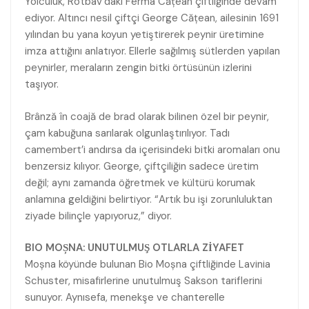
Yolculuk, Rotbav’daki Ferma Cățean çiftliğinde devam
ediyor. Altıncı nesil çiftçi George Cățean, ailesinin 1691
yılından bu yana koyun yetiştirerek peynir üretimine
imza attığını anlatıyor. Ellerle sağılmış sütlerden yapılan
peynirler, meraların zengin bitki örtüsünün izlerini
taşıyor.
Brânză în coajă de brad olarak bilinen özel bir peynir,
çam kabuğuna sarılarak olgunlaştırılıyor. Tadı
camembert’i andırsa da içerisindeki bitki aromaları onu
benzersiz kılıyor. George, çiftçiliğin sadece üretim
değil; aynı zamanda öğretmek ve kültürü korumak
anlamına geldiğini belirtiyor. “Artık bu işi zorunluluktan
ziyade bilinçle yapıyoruz,” diyor.
BIO MOȘNA: UNUTULMUŞ OTLARLA ZİYAFET
Moșna köyünde bulunan Bio Moșna çiftliğinde Lavinia
Schuster, misafirlerine unutulmuş Sakson tariflerini
sunuyor. Aynısefa, menekşe ve chanterelle