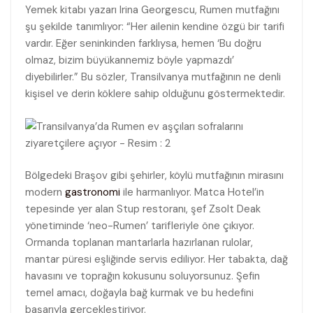
Yemek kitabı yazarı Irina Georgescu, Rumen mutfağını
şu şekilde tanımlıyor: “Her ailenin kendine özgü bir tarifi
vardır. Eğer seninkinden farklıysa, hemen ‘Bu doğru
olmaz, bizim büyükannemiz böyle yapmazdı’
diyebilirler.” Bu sözler, Transilvanya mutfağının ne denli
kişisel ve derin köklere sahip olduğunu göstermektedir.
Bölgedeki Braşov gibi şehirler, köylü mutfağının mirasını
modern
gastronomi
ile harmanlıyor. Matca Hotel’in
tepesinde yer alan Stup restoranı, şef Zsolt Deak
yönetiminde ‘neo-Rumen’ tarifleriyle öne çıkıyor.
Ormanda toplanan mantarlarla hazırlanan rulolar,
mantar püresi eşliğinde servis ediliyor. Her tabakta, dağ
havasını ve toprağın kokusunu soluyorsunuz. Şefin
temel amacı, doğayla bağ kurmak ve bu hedefini
başarıyla gerçekleştiriyor.