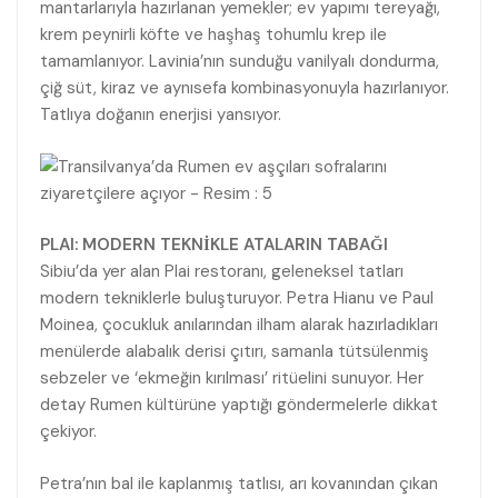
mantarlarıyla hazırlanan yemekler; ev yapımı tereyağı,
krem peynirli köfte ve haşhaş tohumlu krep ile
tamamlanıyor. Lavinia’nın sunduğu vanilyalı dondurma,
çiğ süt, kiraz ve aynısefa kombinasyonuyla hazırlanıyor.
Tatlıya doğanın enerjisi yansıyor.
PLAI: MODERN TEKNİKLE ATALARIN TABAĞI
Sibiu’da yer alan Plai restoranı, geleneksel tatları
modern tekniklerle buluşturuyor. Petra Hianu ve Paul
Moinea, çocukluk anılarından ilham alarak hazırladıkları
menülerde alabalık derisi çıtırı, samanla tütsülenmiş
sebzeler ve ‘ekmeğin kırılması’ ritüelini sunuyor. Her
detay Rumen kültürüne yaptığı göndermelerle dikkat
çekiyor.
Petra’nın bal ile kaplanmış tatlısı, arı kovanından çıkan