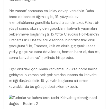
‘Ne zaman’ sorusuna en kolay cevap verilebilir. Daha
önce de bahsettiğimiz gibi, 15. yüzyılda ev
hizmetkârlarına genellikle kahvaltı sunulmazdı. Fakat bir
yüzyıl sonra, okula giden çocukların kahvaltı yapmaları
beklenmeye başlanmıştı. 1573’te Claudius Hollyband’ın
‘Fransız Okul Usta’sı adlı eserinde, bir hizmetkâr okul
çocuğuna “Ho, Frances, kalk ve okula git; çünkü saat
yediyi geçti ve sana dövülecek, hemen hazır ol, dua et,
sonra kahvaltını ye” şeklinde hitap eder.
Eğer okuldaki çocukların kahvaltısı 1573’te norm haline
geldiyse, o zaman pek çok sıradan insanın da kahvaltı
ettiği düşünülebilir. 16. yüzyılın başlarına ait erken
kaynaklar da bu görüşü desteklemektedir.