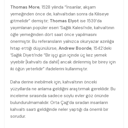
Thomas More
, 1528 yılında “İnsanlar, akşam
yemeğinden önce de, kahvaltıdan sonra da Kiliseye
gitmelidir” demiştir;
Thomas Elyot
ise 1539’da
yayımlanan popüler eseri ‘Sağlık Kalesi’nde, kahvaltının
öğle yemeğinden dört saat önce yapılmasını
önermiştir. Bu referansların yalnızca okuryazar azınlığa
hitap ettiği düşünülürse,
Andrew Boorde
, 1542’deki
‘Sağlık Diyeti’nde “Bir işçi gün içinde üç kez yemek
yiyebilir [kahvaltı da dahil] ancak dinlenmiş bir birey için
iki öğün yeterlidir” ifadelerini kullanmıştır.
Daha derine inebilmek için, kahvaltının önceki
yüzyıllarda ne anlama geldiğini araştırmak gereklidir. Bu
inceleme sırasında sadece soylu evler göz önünde
bulundurulmamalıdır. Orta Çağ’da sıradan insanların
kahvaltı saati geldiğinde neler yaptığı da önemli bir
sorudur.