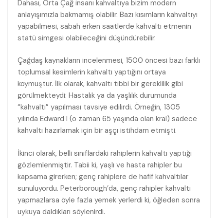
Dahası, Orta Çağ insanı kahvaltıya bizim modern
anlayışımızla bakmamış olabilir. Bazı kısımların kahvaltıyı
yapabilmesi, sabah erken saatlerde kahvaltı etmenin
statü simgesi olabileceğini düşündürebilir.
Çağdaş kaynakların incelenmesi, 1500 öncesi bazı farklı
toplumsal kesimlerin kahvaltı yaptığını ortaya
koymuştur. İlk olarak, kahvaltı tıbbi bir gereklilik gibi
görülmekteydi: Hastalık ya da yaşlılık durumunda
“kahvaltı” yapılması tavsiye edilirdi. Örneğin, 1305
yılında Edward I (o zaman 65 yaşında olan kral) sadece
kahvaltı hazırlamak için bir aşçı istihdam etmişti.
İkinci olarak, belli sınıflardaki rahiplerin kahvaltı yaptığı
gözlemlenmiştir. Tabii ki, yaşlı ve hasta rahipler bu
kapsama girerken; genç rahiplere de hafif kahvaltılar
sunuluyordu. Peterborough’da, genç rahipler kahvaltı
yapmazlarsa öyle fazla yemek yerlerdi ki, öğleden sonra
uykuya daldıkları söylenirdi.