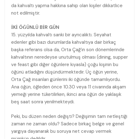
da kahvaltı yapma hakkına sahip olan kişiler dikkatlice
not edilmiştir.
İKİ ÖĞÜNLÜ BİR GÜN
15. yüzyılda kahvaltı sanki bir ayrıcalıktı. Seyahat
edenler gibi bazı durumlarda kahvaltıya dair birkaç
başka referans olsa da, Orta Çağ’ın son dönemlerinde
kahvaltının neredeyse unutulmuş olması (dining, supper
ve feast gibi diğer öğünlere kıyasla) çoğu kişinin bu
öğünü atladığını düşündürmektedir. Üç öğün yerine,
Orta Çağ insanları günlerini iki öğünde tamamlıyordu.
Ana öğün, öğleden önce 10.30 veya 11 civarında akşam
yemeği yerine tüketilirken, ikinci ana öğün de yaklaşık
beş saat sonra yenilmekteydi.
Peki, bu düzen neden değişti? Değişimin tam netleştiği
zaman ne zaman oldu? Sadece birkaç belge ve genel
yargıya dayanarak bu soruya net cevap vermek
mümkün değildir.