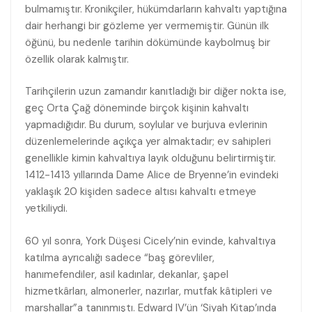
bulmamıştır. Kronikçiler, hükümdarların kahvaltı yaptığına
dair herhangi bir gözleme yer vermemiştir. Günün ilk
öğünü, bu nedenle tarihin dökümünde kaybolmuş bir
özellik olarak kalmıştır.
Tarihçilerin uzun zamandır kanıtladığı bir diğer nokta ise,
geç Orta Çağ döneminde birçok kişinin kahvaltı
yapmadığıdır. Bu durum, soylular ve burjuva evlerinin
düzenlemelerinde açıkça yer almaktadır; ev sahipleri
genellikle kimin kahvaltıya layık olduğunu belirtirmiştir.
1412-1413 yıllarında Dame Alice de Bryenne’in evindeki
yaklaşık 20 kişiden sadece altısı kahvaltı etmeye
yetkiliydi.
60 yıl sonra, York Düşesi Cicely’nin evinde, kahvaltıya
katılma ayrıcalığı sadece “baş görevliler,
hanımefendiler, asil kadınlar, dekanlar, şapel
hizmetkârları, almonerler, nazırlar, mutfak kâtipleri ve
marshallar”a tanınmıştı. Edward IV’ün ‘Siyah Kitap’ında