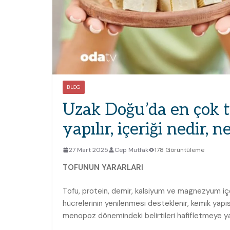
BLOG
Uzak Doğu’da en çok tü
yapılır, içeriği nedir, 
27 Mart 2025
Cep Mutfak
178 Görüntüleme
TOFUNUN YARARLARI
Tofu, protein, demir, kalsiyum ve magnezyum içer
hücrelerinin yenilenmesi desteklenir, kemik yapısı 
menopoz dönemindeki belirtileri hafifletmeye yard