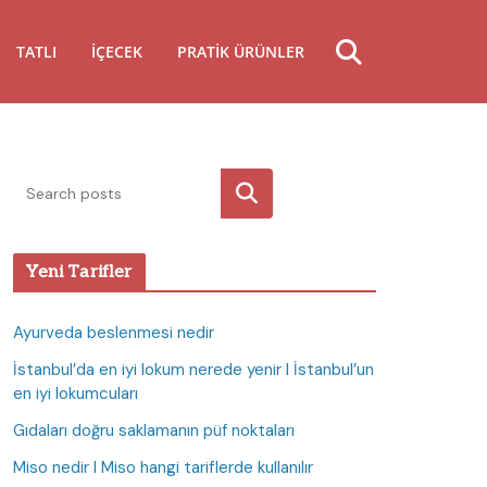
TATLI
İÇECEK
PRATIK ÜRÜNLER
Ara
Yeni Tarifler
Ayurveda beslenmesi nedir
İstanbul’da en iyi lokum nerede yenir I İstanbul’un
en iyi lokumcuları
Gıdaları doğru saklamanın püf noktaları
Miso nedir I Miso hangi tariflerde kullanılır