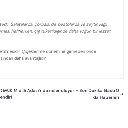
edir. Salatalarda, çorbalarda, pestolarda ve zeytinyağlı
oması hafiflerken, çiğ tüketildiğinde daha yoğun bir lezzet
üketilmesidir. Çiçeklenme dönemine girmeden önce
ından daha avantajlıdır.
 tavuk
Midilli Adası’nda neler oluyor – Son Dakika GastrO
endiri
da Haberleri