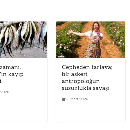
 zamanı,
Cepheden tarlaya;
’ın kayıp
bir askeri
i
antropoloğun
susuzlukla savaşı
t 2026
26 Mart 2026