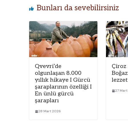
Bunları da sevebilirsiniz
Qvevri’de
Çiroz
olgunlaşan 8.000
Boğaz
yıllık hikaye I Gürcü
lezzet
şaraplarının özelliği I
27 Mar
En ünlü gürcü
şarapları
28 Mart 2026