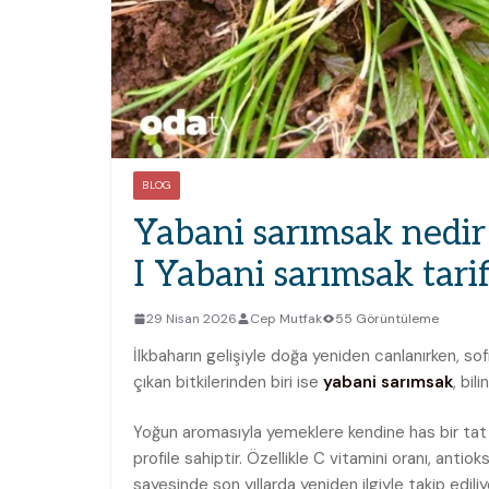
BLOG
Yabani sarımsak nedir 
I Yabani sarımsak tarif
29 Nisan 2026
Cep Mutfak
55 Görüntüleme
İlkbaharın gelişiyle doğa yeniden canlanırken, so
çıkan bitkilerinden biri ise
yabani
sarımsak
, bil
Yoğun aromasıyla yemeklere kendine has bir tat 
profile sahiptir. Özellikle C vitamini oranı, antiok
sayesinde son yıllarda yeniden ilgiyle takip ediliy