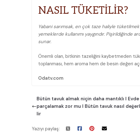
NASIL TÜKETİLİR?
Yabani sarımsak, en çok taze haliyle tüketilmekt
yemeklerde kullanımı yaygındır. Pişirildiğinde ar
sunar.
Önemli olan, bitkinin tazeliğini kaybetmeden t
toplanması, hem aroma hem de besin değeri açıs
Odatv.com
Bütün tavuk almak niçin daha mantıklı I Evde
parçalamak zor mu I Bütün tavuk nasıl değerl
lir
Yazıyı paylaş: