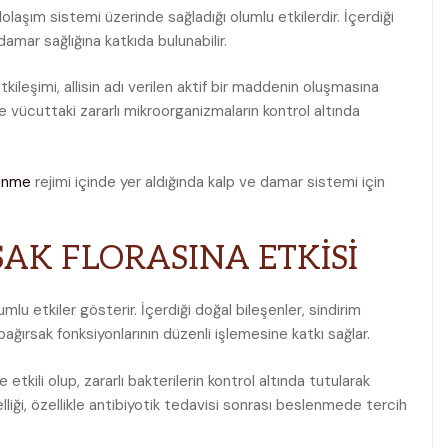
dolaşım sistemi üzerinde sağladığı olumlu etkilerdir. İçerdiği
damar sağlığına katkıda bulunabilir.
 etkileşimi, allisin adı verilen aktif bir maddenin oluşmasına
le vücuttaki zararlı mikroorganizmaların kontrol altında
enme
rejimi içinde yer aldığında kalp ve damar sistemi için
SAK FLORASINA ETKİSİ
lu etkiler gösterir. İçerdiği doğal bileşenler, sindirim
ğırsak fonksiyonlarının düzenli işlemesine katkı sağlar.
tkili olup, zararlı bakterilerin kontrol altında tutularak
elliği, özellikle antibiyotik tedavisi sonrası beslenmede tercih