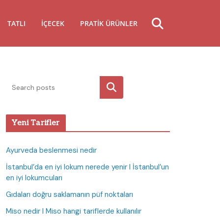
TATLI
İÇECEK
PRATIK ÜRÜNLER
Ara
Yeni Tarifler
Ayurveda beslenmesi nedir
İstanbul’da en iyi lokum nerede yenir I İstanbul’un
en iyi lokumcuları
Gıdaları doğru saklamanın püf noktaları
Miso nedir I Miso hangi tariflerde kullanılır