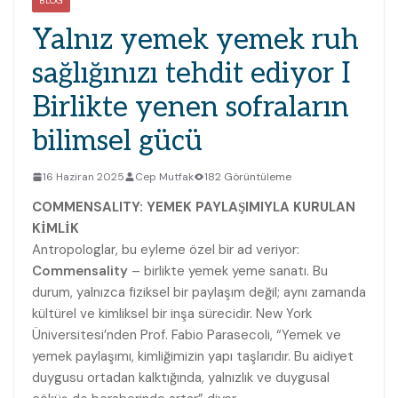
BLOG
Yalnız yemek yemek ruh
sağlığınızı tehdit ediyor I
Birlikte yenen sofraların
bilimsel gücü
16 Haziran 2025
Cep Mutfak
182 Görüntüleme
COMMENSALITY: YEMEK PAYLAŞIMIYLA KURULAN
KİMLİK
Antropologlar, bu eyleme özel bir ad veriyor:
Commensality
– birlikte yemek yeme sanatı. Bu
durum, yalnızca fiziksel bir paylaşım değil; aynı zamanda
kültürel ve kimliksel bir inşa sürecidir. New York
Üniversitesi’nden Prof. Fabio Parasecoli, “Yemek ve
yemek paylaşımı, kimliğimizin yapı taşlarıdır. Bu aidiyet
duygusu ortadan kalktığında, yalnızlık ve duygusal