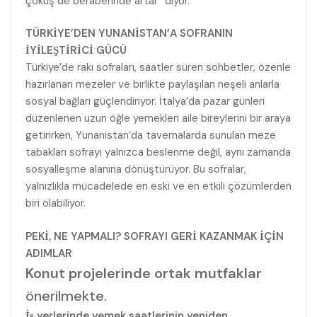
çöküş de beraberinde artar” diyor.
TÜRKİYE’DEN YUNANİSTAN’A SOFRANIN
İYİLEŞTİRİCİ GÜCÜ
Türkiye’de rakı sofraları, saatler süren sohbetler, özenle
hazırlanan mezeler ve birlikte paylaşılan neşeli anlarla
sosyal bağları güçlendiriyor. İtalya’da pazar günleri
düzenlenen uzun öğle yemekleri aile bireylerini bir araya
getirirken, Yunanistan’da tavernalarda sunulan meze
tabakları sofrayı yalnızca beslenme değil, aynı zamanda
sosyalleşme alanına dönüştürüyor. Bu sofralar,
yalnızlıkla mücadelede en eski ve en etkili çözümlerden
biri olabiliyor.
PEKİ, NE YAPMALI? SOFRAYI GERİ KAZANMAK İÇİN
ADIMLAR
Konut projelerinde ortak mutfaklar
önerilmekte.
İş yerlerinde yemek saatlerinin yeniden