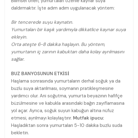
Bilimsel öneri, yumurtaları özenle kaynar suya
daldırmaktır. İşte adım adım uygulanacak yöntem:
Bir tencerede suyu kaynatın.
Yumurtaları bir kaşık yardımıyla dikkatlice kaynar suya
ekleyin.
Orta ateşte 6-8 dakika haşlayın. Bu yöntem,
yumurtanın iç zarının kabuktan daha kolay ayrılmasını
sağlar.
BUZ BANYOSUNUN ETKİSİ
Haşlama sonrasında yumurtaların derhal soğuk ya da
buzlu suya aktarılması, soymanın pratikleşmesine
yardımcı olur. Ani soğutma, yumurta beyazının hafifçe
büzülmesine ve kabukla arasındaki bağın zayıflamasına
yol açar. Ayrıca, soğuk suyun kabuğun altına nüfuz
etmesi, ayrılmayı kolaylaştırır.
Mutfak ipucu:
Haşladıktan sonra yumurtaları 5-10 dakika buzlu suda
bekletin.