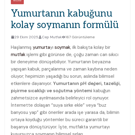
BLOG
Yumurtanın kabuğunu
kolay soymanın formülü
29 Ekim 2025
Cep Mutfak
167 Görüntüleme
Haşlanmış
yumurta
yı
soymak
, ilk bakışta kolay bir
mutfak
işlemi gibi görünse de, çoğu zaman can sıkıcı
bir deneyime dönüşebiliyor. Yumurtanın beyazına
yapışan kabuk, parçalanma ve zaman kaybına neden
oluyor; hepimizin yaşadığı bu sorun, aslında bilimsel
etkenlere dayanıyor.
Yumurtanın pH değeri, tazeliği,
pişirme sıcaklığı ve soğutma yöntemi
kabuğun
zahmetsizce ayrılmasında belirleyici rol oynuyor.
İnternette dolaşan “suya sirke ekle” veya “buz
banyosu yap” gibi öneriler arada işe yarasa da, bilimin
ortaya koyduğu yöntemler bu süreci garantili bir
başarıya dönüştürüyor. İşte, mutfakta yumurtayı
kusursuzca soymanın bilimsel sırları.